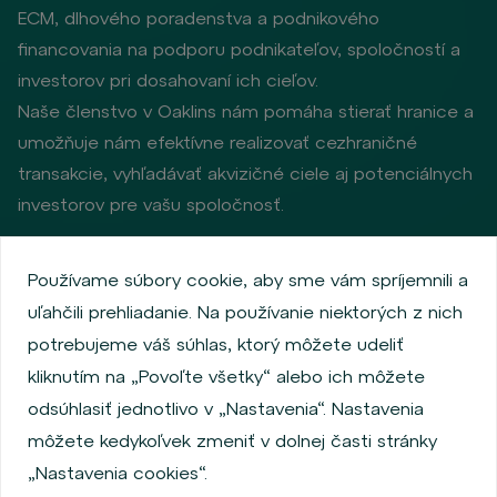
ECM, dlhového poradenstva a podnikového
financovania na podporu podnikateľov, spoločností a
investorov pri dosahovaní ich cieľov.
Naše členstvo v Oaklins nám pomáha stierať hranice a
umožňuje nám efektívne realizovať cezhraničné
transakcie, vyhľadávať akvizičné ciele aj potenciálnych
investorov pre vašu spoločnosť.
Používame súbory cookie, aby sme vám spríjemnili a
Zásady ochrany osobných údajov
uľahčili prehliadanie. Na používanie niektorých z nich
Používanie súborov cookie
Informácie o emitentoch
potrebujeme váš súhlas, ktorý môžete udeliť
Zamestnanecký akciový program
kliknutím na „Povoľte všetky“ alebo ich môžete
Povinne zverejňované informácie
Finančná výkonnosť
odsúhlasiť jednotlivo v „Nastavenia“. Nastavenia
Regulation S, Rule 144a
MiFID Information
môžete kedykoľvek zmeniť v dolnej časti stránky
FATCA & CSR
Disclaimer
Nastavenia cookies
„Nastavenia cookies“.
Vyhlásenie o prístupnosti