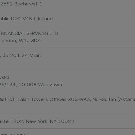
013682 Bucharest 1
ublin D04 V4K3, Ireland
INANCIAL SERVICES LTD
, London, W1J 8DZ
i, 35 201 24 Milan
wska
126/134, 00-008 Warszawa
l District, Talan Towers Offices Z05H9K3, Nur-Sultan (Astana
Suite 1702, New York, NY 10022