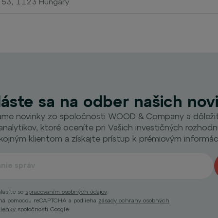
. 53, 1123 Hungary
láste sa na odber našich nov
me novinky zo spoločnosti WOOD & Company a dôležité 
analytikov, ktoré oceníte pri Vašich investičných rozhodnu
kojným klientom a získajte prístup k prémiovým informác
lasíte so
spracovaním osobných údajov
.
nená pomocou reCAPTCHA a podlieha
zásady ochrany osobných
mienky
spoločnosti Google.