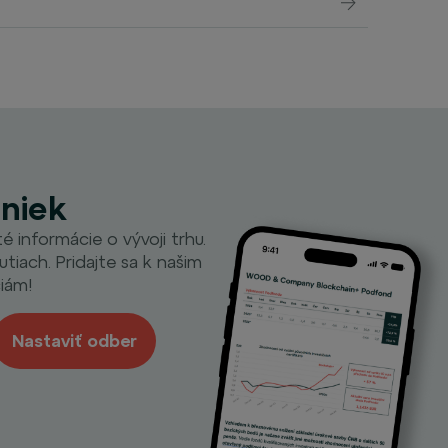
iniek
informácie o vývoji trhu.
tiach. Pridajte sa k našim
iám!
Nastaviť odber