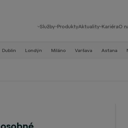
Služby
Produkty
Aktuality
Kariéra
O n
Dublin
Londýn
Miláno
Varšava
Astana
 osobné