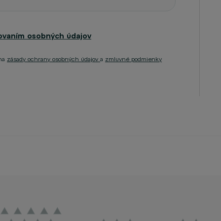
ovaním osobných údajov
eha
zásady ochrany osobných údajov
a
zmluvné podmienky