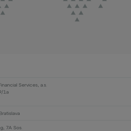
ncial Services, a.s.
9/1a
ratislava
g, 7A Sos.