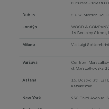
Bucuresti-Ploiesti 
Dublin
50-56 Merrion Rd, D
Londýn
WOOD & COMPANY F
16 Berkeley Street
Miláno
Via Luigi Settembrin
Varšava
Centrum Marszałko
ul. Marszałkowska 
Astana
16, Dostyq Str., Esi
Kazakhstan
New York
950 Third Avenue, 