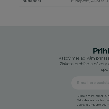
Budapešť
Budapest, Alkotás u
Prih
Každý mesiac Vám prináša
Získate prehľad a názory 
spo
Kliknutím na odber súh
Táto stránka je chrá
údajov
a
zmluvné pod