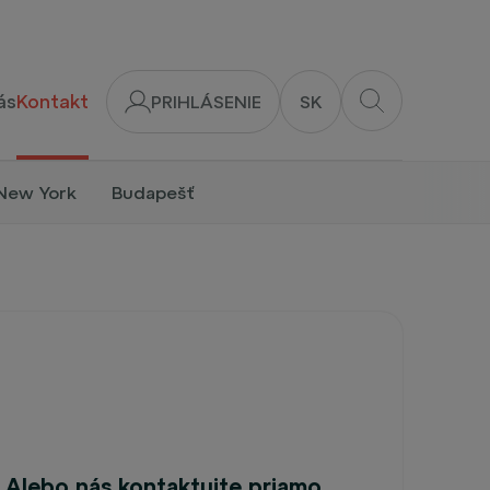
ás
Kontakt
PRIHLÁSENIE
SK
New York
Budapešť
Alebo nás kontaktujte priamo