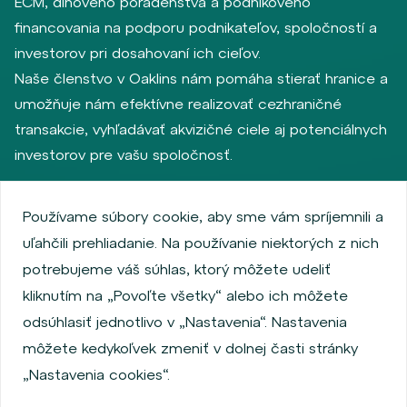
ECM, dlhového poradenstva a podnikového
financovania na podporu podnikateľov, spoločností a
investorov pri dosahovaní ich cieľov.
Naše členstvo v Oaklins nám pomáha stierať hranice a
umožňuje nám efektívne realizovať cezhraničné
transakcie, vyhľadávať akvizičné ciele aj potenciálnych
investorov pre vašu spoločnosť.
Používame súbory cookie, aby sme vám spríjemnili a
Zásady ochrany osobných údajov
uľahčili prehliadanie. Na používanie niektorých z nich
Používanie súborov cookie
Informácie o emitentoch
potrebujeme váš súhlas, ktorý môžete udeliť
Zamestnanecký akciový program
kliknutím na „Povoľte všetky“ alebo ich môžete
Povinne zverejňované informácie
Finančná výkonnosť
odsúhlasiť jednotlivo v „Nastavenia“. Nastavenia
Regulation S, Rule 144a
MiFID Information
môžete kedykoľvek zmeniť v dolnej časti stránky
FATCA & CSR
Disclaimer
Nastavenia cookies
„Nastavenia cookies“.
Vyhlásenie o prístupnosti