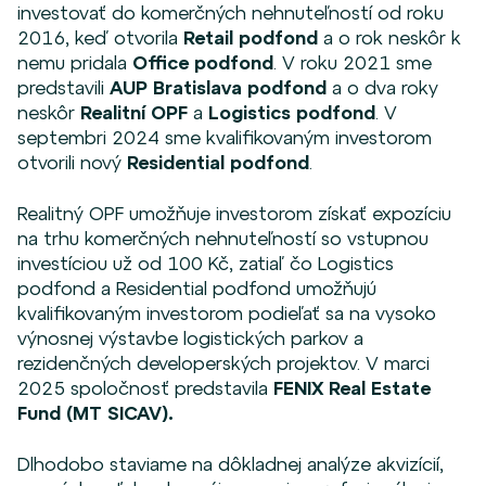
investovať do komerčných nehnuteľností od roku
2016, keď otvorila
Retail podfond
a o rok neskôr k
nemu pridala
Office podfond
. V roku 2021 sme
predstavili
AUP Bratislava podfond
a o dva roky
neskôr
Realitní OPF
a
Logistics podfond
. V
septembri 2024 sme kvalifikovaným investorom
otvorili nový
Residential podfond
.
Realitný OPF umožňuje investorom získať expozíciu
na trhu komerčných nehnuteľností so vstupnou
investíciou už od 100 Kč, zatiaľ čo Logistics
podfond a Residential podfond umožňujú
kvalifikovaným investorom podieľať sa na vysoko
výnosnej výstavbe logistických parkov a
rezidenčných developerských projektov. V marci
2025 spoločnosť predstavila
FENIX Real Estate
Fund (MT SICAV).
Dlhodobo staviame na dôkladnej analýze akvizícií,