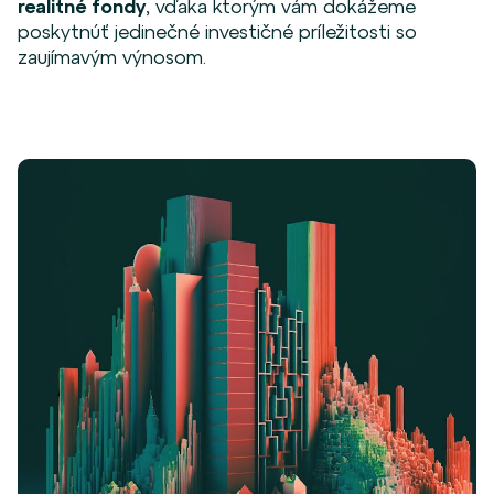
realitné fondy
, vďaka ktorým vám dokážeme
poskytnúť jedinečné investičné príležitosti so
zaujímavým výnosom.