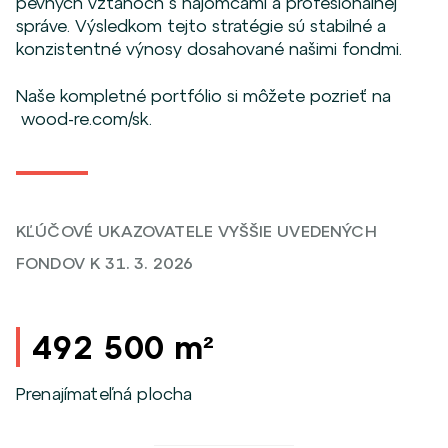
pevných vzťahoch s nájomcami a profesionálnej
správe. Výsledkom tejto stratégie sú stabilné a
konzistentné výnosy dosahované našimi fondmi.
Naše kompletné portfólio si môžete pozrieť na
wood-re.com/sk
.
KĽÚČOVÉ UKAZOVATELE VYŠŠIE UVEDENÝCH
FONDOV K 31. 3. 2026
492 500 m²
Prenajímateľná plocha