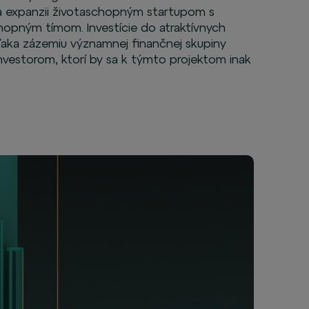
 a expanzii životaschopným startupom s
chopným tímom. Investície do atraktívnych
ďaka zázemiu významnej finančnej skupiny
investorom, ktorí by sa k týmto projektom inak