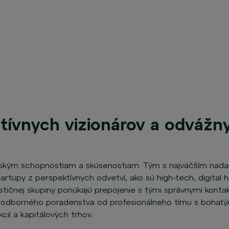
atívnych vizionárov a odvážn
storským schopnostiam a skúsenostiam. Tým s najväčším n
startupy z perspektívnych odvetví, ako sú high-tech, digital he
ičnej skupiny ponúkajú prepojenie s tými správnymi kontak
 odborného poradenstva od profesionálneho tímu s bohatý
í a kapitálových trhov.