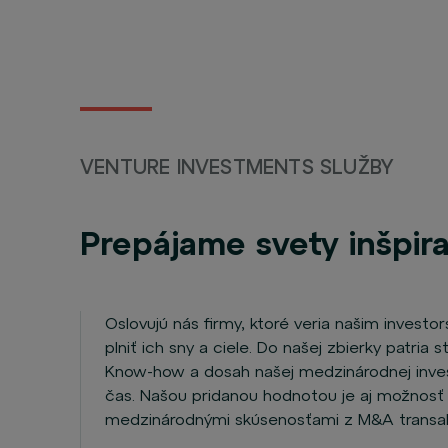
VENTURE INVESTMENTS SLUŽBY
Prepájame svety inšpir
Oslovujú nás firmy, ktoré veria našim inve
plniť ich sny a ciele. Do našej zbierky patria 
Know-how a dosah našej medzinárodnej invest
čas. Našou pridanou hodnotou je aj možnosť
medzinárodnými skúsenosťami z M&A transakci