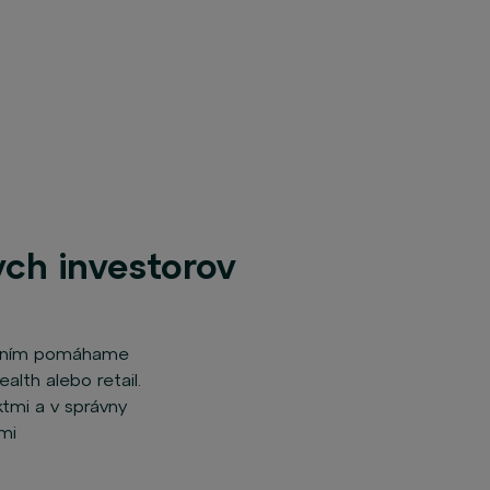
ych investorov
adaním pomáhame
alth alebo retail.
tmi a v správny
mi