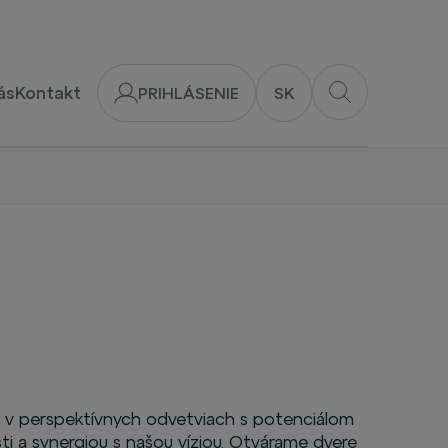
ás
Kontakt
PRIHLÁSENIE
SK
 v perspektívnych odvetviach s potenciálom
i a synergiou s našou víziou. Otvárame dvere