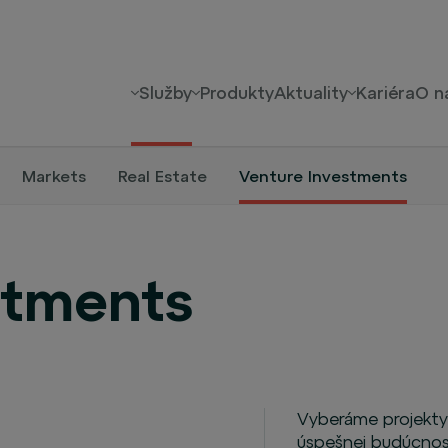
Služby
Produkty
Aktuality
Kariéra
O n
Markets
Real Estate
Venture Investments
stments
Vyberáme projekty
úspešnej budúcnost