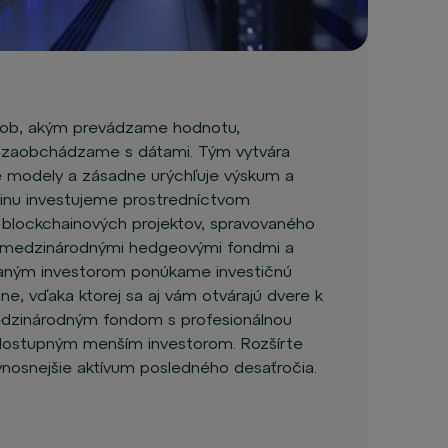
sob, akým prevádzame hodnotu,
 zaobchádzame s dátami. Tým vytvára
 modely a zásadne urýchľuje výskum a
ainu investujeme prostredníctvom
a blockchainových projektov, spravovaného
i medzinárodnými hedgeovými fondmi a
ovaným investorom ponúkame investičnú
elne, vďaka ktorej sa aj vám otvárajú dvere k
edzinárodným fondom s profesionálnou
edostupným menším investorom. Rozšírte
výnosnejšie aktívum posledného desaťročia.