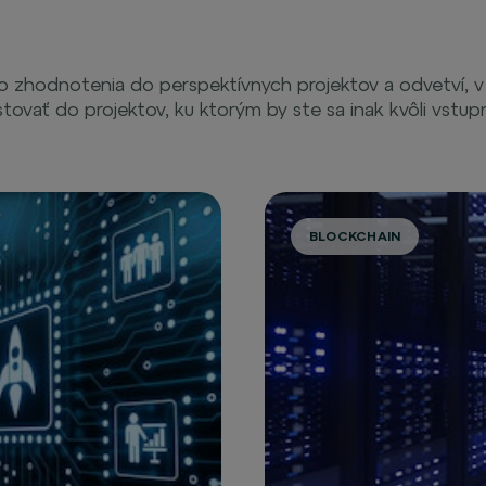
 zhodnotenia do perspektívnych projektov a odvetví, v
tovať do projektov, ku ktorým by ste sa inak kvôli vstup
BLOCKCHAIN