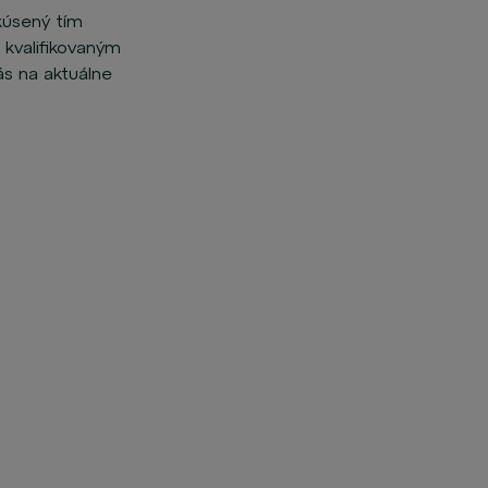
kúsený tím
 kvalifikovaným
ás na aktuálne