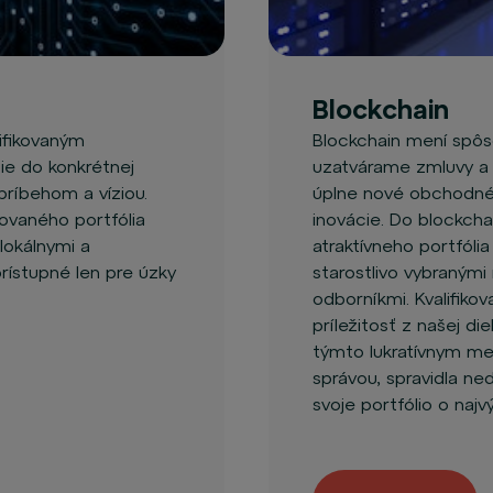
Blockchain
lifikovaným
Blockchain mení spô
ie do konkrétnej
uzatvárame zmluvy a
príbehom a víziou.
úplne nové obchodné
kovaného portfólia
inovácie. Do blockch
lokálnymi a
atraktívneho portfóli
rístupné len pre úzky
starostlivo vybraným
odborníkmi. Kvalifik
príležitosť z našej di
týmto lukratívnym m
správou, spravidla n
svoje portfólio o naj