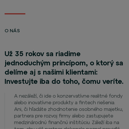
O NÁS
Už 35 rokov sa riadime
jednoduchým princípom, o ktorý sa
delíme aj s našimi klientami:
Investujte iba do toho, čomu veríte.
A nezáleží, či ide o konzervatívne realitné fondy
alebo inovatívne produkty a fintech riešenia.
Ani, či hľadáte zhodnotenie osobného majetku,
partnera pre rozvoj firmy alebo zastupujete
medzinárodnú finančnú inštitúciu. Záleží iba na
tom, aby váš partner dokonale poznal pravidlá