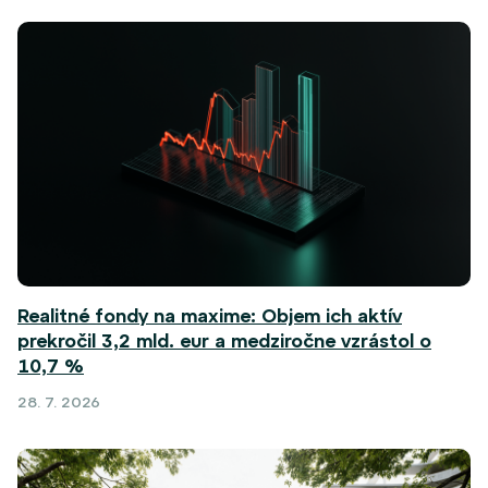
Realitné fondy na maxime: Objem ich aktív
prekročil 3,2 mld. eur a medziročne vzrástol o
10,7 %
28. 7. 2026