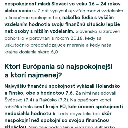
nespokojnosť mladí Slováci vo veku 16 – 24 rokov
alebo seniori.
Z dát vyplynul aj vzťah medzi vzdelaním
a finančnou spokojnosťou,
nakoľko ľudia s vyšším
vzdelaním hodnotia svoju finančnú situáciu lepšie
než osoby s nižším vzdelaním.
Slovensko si zároveň
pohoršilo v porovnaní s rokom 2018, kedy sa
uskutočnilo predchádzajúce meranie a kedy naša
krajina dosiahla skóre 6,0
Ktorí Európania sú najspokojnejší
a ktorí najmenej?
Najvyššiu finančnú spokojnosť vykázali Holandsko
a Fínsko, obe s hodnotou 7,6.
Za nimi nasledovali
Švédsko (7,4) a Rakúsko (7,3). Na opačnom konci
rebríčka bolo
šesť krajín EÚ, kde úroveň spokojnosti
nedosiahla hodnotu 6
, teda obyvatelia boli
skôr
nespokojní než spokojní so svojou finančnou
situáciou.
Najnižšie hodnotenie vykázalo Bulharsko