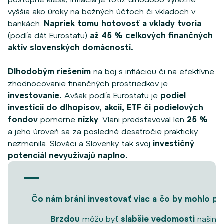
vyššia ako úroky na bežných účtoch či vkladoch v
bankách.
Napriek tomu hotovosť a vklady tvoria
(podľa dát Eurostatu)
až 45 % celkových finančných
aktív slovenských domácností.
Dlhodobým riešením
na boj s infláciou či na efektívne
zhodnocovanie finančných prostriedkov
je
investovanie.
Avšak podľa Eurostatu
je
podiel
investícií do dlhopisov, akcií, ETF či podielových
fondov
pomerne
nízky
.
Vlani predstavoval len
25 %
a jeho úroveň sa za posledné desaťročie prakticky
nezmenila. Slováci a Slovenky tak svoj
investičný
potenciál nevyužívajú naplno.
Čo nám bráni investov
ať viac a čo by mohlo p
·
Brzdou
môžu byť
slabšie vedomosti
našinc