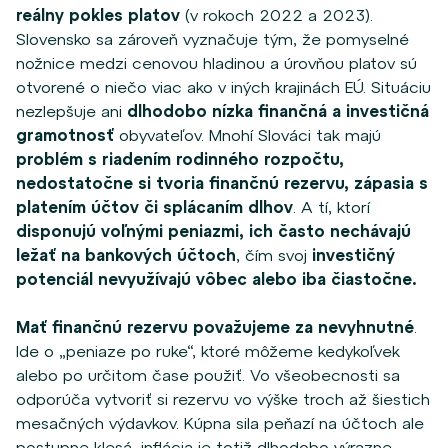
reálny pokles platov
(v rokoch 2022 a 2023).
Slovensko sa zároveň vyznačuje tým, že pomyselné
nožnice medzi cenovou hladinou a úrovňou platov sú
otvorené o niečo viac ako v iných krajinách EÚ. Situáciu
nezlepšuje ani
dlhodobo nízka finančná a investičná
gramotnosť
obyvateľov. Mnohí Slováci tak
majú
problém s riadením rodinného rozpočtu,
nedostatočne si tvoria finančnú rezervu, zápasia s
platením účtov či splácaním dlhov
. A tí, ktorí
disponujú voľnými peniazmi, ich často nechávajú
ležať na bankových účtoch
, čím svoj
investičný
potenciál nevyužívajú vôbec alebo iba čiastočne.
Mať finančnú rezervu považujeme za nevyhnutné
.
Ide o „peniaze po ruke“, ktoré môžeme kedykoľvek
alebo po určitom čase použiť. Vo všeobecnosti sa
odporúča vytvoriť si rezervu vo výške troch až šiestich
mesačných výdavkov. Kúpna sila peňazí na účtoch ale
postupne klesá, inflácia je totiž dlhodobo výrazne