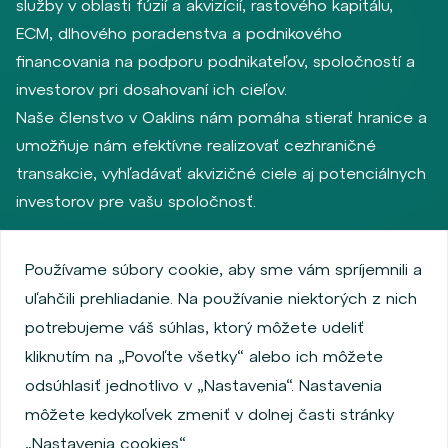
služby v oblasti fúzií a akvizícií, rastového kapitálu,
ECM, dlhového poradenstva a podnikového
financovania na podporu podnikateľov, spoločností a
investorov pri dosahovaní ich cieľov.
Naše členstvo v Oaklins nám pomáha stierať hranice a
umožňuje nám efektívne realizovať cezhraničné
transakcie, vyhľadávať akvizičné ciele aj potenciálnych
investorov pre vašu spoločnosť.
Používame súbory cookie, aby sme vám spríjemnili a
Zásady ochrany osobných údajov
uľahčili prehliadanie. Na používanie niektorých z nich
Používanie súborov cookie
Informácie o emitentoch
potrebujeme váš súhlas, ktorý môžete udeliť
Zamestnanecký akciový program
kliknutím na „Povoľte všetky“ alebo ich môžete
Povinne zverejňované informácie
Finančná výkonnosť
odsúhlasiť jednotlivo v „Nastavenia“. Nastavenia
Regulation S, Rule 144a
MiFID Information
môžete kedykoľvek zmeniť v dolnej časti stránky
FATCA & CSR
Disclaimer
Nastavenia cookies
„Nastavenia cookies“.