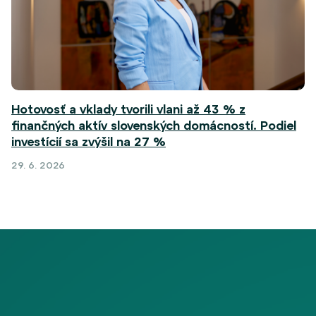
Hotovosť a vklady tvorili vlani až 43 % z
finančných aktív slovenských domácností. Podiel
investícií sa zvýšil na 27 %
29. 6. 2026