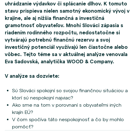
uhrádzanie výdavkov či splácanie dlhov. K tomuto
stavu prispieva nielen samotný ekonomický vývoj v
krajine, ale aj nižšia finančná a investičná
gramotnosť obyvateľov. Mnohí Slováci zápasia s
riadením rodinného rozpočtu, nedostatočne si
vytvárajú potrebnú finančnú rezervu a svoj
investičný potenciál využívajú len čiastočne alebo
vôbec. Tejto téme sa v aktuálnej analýze venovala
Eva Sadovská, analytička WOOD & Company.
V analýze sa dozviete:
Sú Slováci spokojní so svojou finančnou situáciou a
ktorí sú nespokojní najviac?
Ako sme na tom v porovnaní s obyvateľmi iných
krajín EÚ?
V čom spočíva táto nespokojnosť a čo by mohlo
pomôcť?