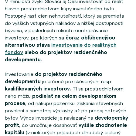
V minulosti zvykli Slováci aj Česi investovať do realít
hlavne prostredníctvom kúpy investičného bytu.
Postupný rast cien nehnuteľností, ktorý sa premieta
do vyšších vstupných nákladov a nižšej dostupnosti
bývania, v posledných rokoch mení správanie
investorov, pre ktorých sa
čoraz obľúbenejšou
alternatívou stáva
investovanie do realitných
fondov
alebo do projektov rezidenčného
developmentu.
Investovanie
do projektov rezidenčného
developmentu
je určené
pre skúsených, resp.
kvalifikovaných investorov.
Tí sa prostredníctvom
neho môžu
podieľať na celom developerskom
procese
, od nákupu pozemku, získania stavebných
povolení a samotnej výstavby až po predaj hotových
bytov. Výnos investície je naviazaný na
developerský
profit
, čo umožňuje dosahovať
vyššie zhodnotenie
kapitálu
(v niektorých prípadoch dlhodobý cielený