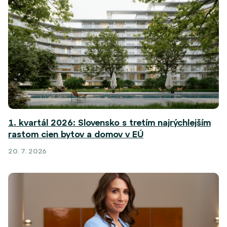
1. kvartál 2026: Slovensko s tretím najrýchlejším
rastom cien bytov a domov v EÚ
20. 7. 2026