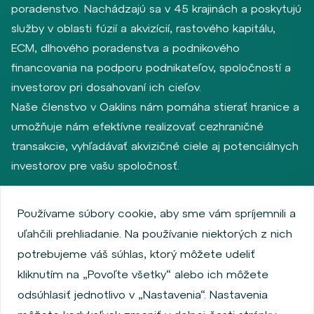
poradenstvo. Nachádzajú sa v 45 krajinách a poskytujú
služby v oblasti fúzií a akvizícií, rastového kapitálu,
ECM, dlhového poradenstva a podnikového
financovania na podporu podnikateľov, spoločností a
investorov pri dosahovaní ich cieľov.
Naše členstvo v Oaklins nám pomáha stierať hranice a
umožňuje nám efektívne realizovať cezhraničné
transakcie, vyhľadávať akvizičné ciele aj potenciálnych
investorov pre vašu spoločnosť.
Používame súbory cookie, aby sme vám spríjemnili a
Zásady ochrany osobných údajov
uľahčili prehliadanie. Na používanie niektorých z nich
Používanie súborov cookie
Informácie o emitentoch
potrebujeme váš súhlas, ktorý môžete udeliť
Zamestnanecký akciový program
kliknutím na „Povoľte všetky“ alebo ich môžete
Povinne zverejňované informácie
Finančná výkonnosť
odsúhlasiť jednotlivo v „Nastavenia“. Nastavenia
Regulation S, Rule 144a
MiFID Information