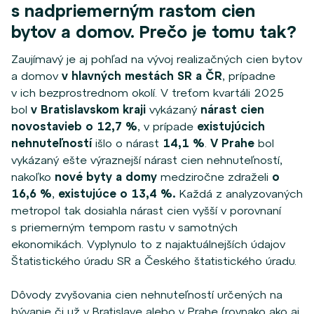
s nadpriemerným rastom cien
bytov a domov. Prečo je tomu tak?
Zaujímavý je aj pohľad na vývoj realizačných cien bytov
a domov
v hlavných mestách SR a ČR
, prípadne
v ich bezprostrednom okolí. V treťom kvartáli 2025
bol
v Bratislavskom kraji
vykázaný
nárast cien
novostavieb
o 12,7
%
, v prípade
existujúcich
nehnuteľností
išlo o nárast
14,1 %
.
V Prahe
bol
vykázaný ešte výraznejší nárast cien nehnuteľností,
nakoľko
nové byty a domy
medziročne zdraželi
o
16,6 %
,
existujúce o
13,4 %.
Každá z analyzovaných
metropol tak dosiahla nárast cien vyšší v porovnaní
s priemerným tempom rastu v samotných
ekonomikách. Vyplynulo to z najaktuálnejších údajov
Štatistického úradu SR a Českého štatistického úradu.
Dôvody zvyšovania cien nehnuteľností určených na
bývanie či už v Bratislave alebo v Prahe (rovnako ako aj