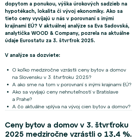
dopytom a ponukou, výška úrokových sadzieb na
hypotékach, lokalita či vývoj ekonomiky. Ako sa
tieto ceny vyvíjajú u nás v porovnaní s inými
krajinami EÚ? V aktuálnej analýze sa Eva Sadovská,
analytička WOOD & Company, pozrela na aktuálne
údaje Eurostatu za 3. štvrťrok 2025.
V analýze sa dozviete:
O koľko medziročne vzrástli ceny bytov a domov
na Slovensku v 3. štvrťroku 2025?
A ako sme na tom v porovnaní s inými krajinami EÚ?
Ako sa vyvíjajú ceny nehnuteľností v Bratislave
a Prahe?
A čo aktuálne vplýva na vývoj cien bytov a domov?
Ceny bytov a domov v 3. štvrťroku
2025 medziročne vzrástli o 13,4 %.