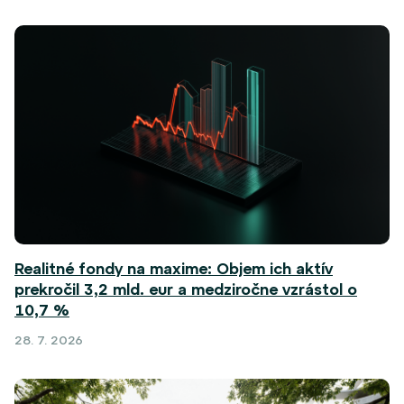
Realitné fondy na maxime: Objem ich aktív
prekročil 3,2 mld. eur a medziročne vzrástol o
10,7 %
28. 7. 2026