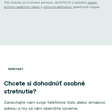
Táto stránka je chránená pomocou reCAPTCHA a podlieha
zásady
ochrany osobných údajov
a
zmluvné podmienky
spoločnosti Google.
KONTAKT
Chcete si dohodnúť osobné
stretnutie?
Zanechajte nám svoje telefónne číslo alebo emailovú
adresu a my sa vám okamžite ozveme.