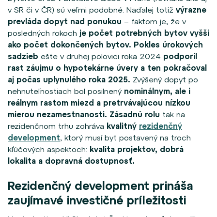
v SR či v ČR) sú veľmi podobné. Naďalej totiž
výrazne
prevláda dopyt nad ponukou
–
faktom je, že v
posledných rokoch
je počet potrebných bytov vyšší
ako počet dokončených bytov.
Pokles úrokových
sadzieb
ešte v druhej polovici roka 2024
podporil
rast záujmu o hypotekárne úvery a ten pokračoval
aj počas uplynulého roka 2025.
Zvýšený dopyt po
nehnuteľnostiach bol posilnený
nominálnym, ale i
reálnym rastom miezd a pretrvávajúcou nízkou
mierou nezamestnanosti.
Zásadnú rolu
tak na
rezidenčnom trhu zohráva
kvalitný
rezidenčný
development
, ktorý musí byť postavený na troch
kľúčových aspektoch:
kvalita projektov, dobrá
lokalita a dopravná dostupnosť.
Rezidenčný development prináša
zaujímavé investičné príležitosti