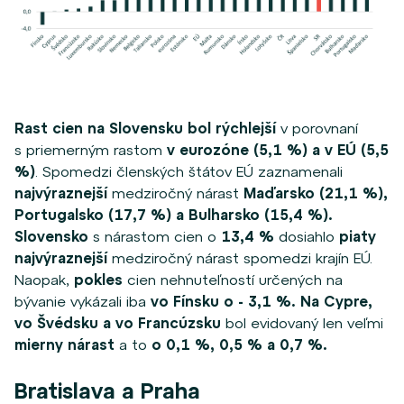
Rast cien na Slovensku bol rýchlejší
v porovnaní
s priemerným rastom
v eurozóne (5,1 %) a v EÚ (5,5
%)
. Spomedzi členských štátov EÚ zaznamenali
najvýraznejší
medziročný nárast
Maďarsko (21,1 %),
Portugalsko (17,7 %) a
Bulharsko (15,4 %).
Slovensko
s nárastom cien o
13,4 %
dosiahlo
piaty
najvýraznejší
medziročný nárast spomedzi krajín EÚ.
Naopak,
pokles
cien nehnuteľností určených na
bývanie vykázali iba
vo Fínsku o - 3,1 %. Na Cypre,
vo Švédsku a vo Francúzsku
bol evidovaný
len veľmi
mierny nárast
a to
o 0,1 %, 0,5 % a 0,7 %.
Bratislava a Praha