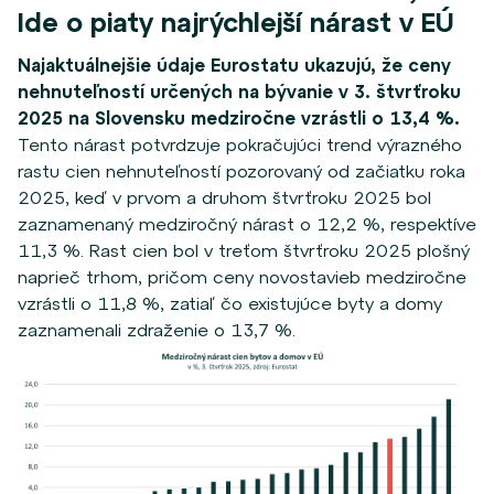
Ide o piaty najrýchlejší nárast v EÚ
Najaktuálnejšie údaje Eurostatu ukazujú, že ceny
nehnuteľností určených na bývanie v 3. štvrťroku
2025 na Slovensku medziročne vzrástli o 13,4 %.
Tento nárast potvrdzuje pokračujúci trend výrazného
rastu cien nehnuteľností pozorovaný od začiatku roka
2025, keď v prvom a druhom štvrťroku 2025 bol
zaznamenaný medziročný nárast o 12,2 %, respektíve
11,3 %. Rast cien bol v treťom štvrťroku 2025 plošný
naprieč trhom, pričom ceny novostavieb medziročne
vzrástli o 11,8 %, zatiaľ čo existujúce byty a domy
zaznamenali zdraženie o 13,7 %.