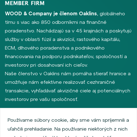
WOOD & Company je členom Oaklins
, globálneho
tímu s viac ako 850 odborníkmi na finančné
poradenstvo. Nachádzajú sa v 45 krajinách a poskytujú
služby v oblasti fúzií a akvizícií, rastového kapitálu,
ECM, dlhového poradenstva a podnikového
financovania na podporu podnikateľov, spoločností a
investorov pri dosahovaní ich cieľov.
Naše členstvo v Oaklins nám pomáha stierať hranice a
umožňuje nám efektívne realizovať cezhraničné
transakcie, vyhľadávať akvizičné ciele aj potenciálnych
investorov pre vašu spoločnosť.
Používame súbory cookie, aby sme vám spríjemnili a
Zásady ochrany osobných údajov
uľahčili prehliadanie. Na používanie niektorých z nich
Používanie súborov cookie
Informácie o emitentoch