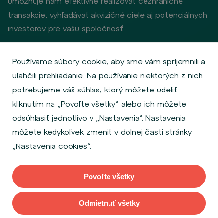
umožňuje nám efektívne realizovať cezhraničné
transakcie, vyhľadávať akvizičné ciele aj potenciálnych
investorov pre vašu spoločnosť.
Používame súbory cookie, aby sme vám spríjemnili a
Zásady ochrany osobných údajov
uľahčili prehliadanie. Na používanie niektorých z nich
Používanie súborov cookie
Informácie o emitentoch
potrebujeme váš súhlas, ktorý môžete udeliť
Zamestnanecký akciový program
kliknutím na „Povoľte všetky“ alebo ich môžete
Povinne zverejňované informácie
Finančná výkonnosť
odsúhlasiť jednotlivo v „Nastavenia“. Nastavenia
Regulation S, Rule 144a
MiFID Information
môžete kedykoľvek zmeniť v dolnej časti stránky
FATCA & CSR
Disclaimer
Nastavenia cookies
„Nastavenia cookies“.
Vyhlásenie o prístupnosti
Povoľte všetky
Copyright © 2026 WOOD & Company Všetky práva vyhradené. (WOOD &
Company Financial Services, a. s. je regulovaná Českou národnou bankou
Odmietnuť všetky
so sídlom Na Příkopě 28, 115 03, Praha 1, Česká republika).