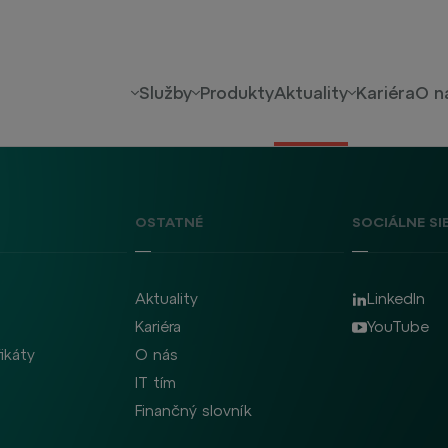
Služby
Produkty
Aktuality
Kariéra
O n
OSTATNÉ
SOCIÁLNE SI
Aktuality
LinkedIn
Kariéra
YouTube
fikáty
O nás
IT tím
Finančný slovník