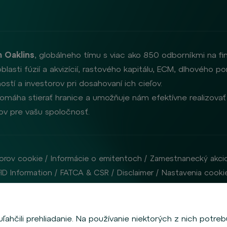
 Oaklins
, globálneho tímu s viac ako 850 odborníkmi na f
oblasti fúzií a akvizícií, rastového kapitálu, ECM, dlhového
stí a investorov pri dosahovaní ich cieľov.
omáha stierať hranice a umožňuje nám efektívne realizovať 
rov pre vašu spoločnosť.
orov cookie
Informácie o emitentoch
Zamestnanecký akci
FID Information
FATCA & CSR
Disclaimer
Nastavenia cooki
D & Company Financial Services, a. s. je regulovaná Českou národnou bankou
ahčili prehliadanie. Na používanie niektorých z nich potreb