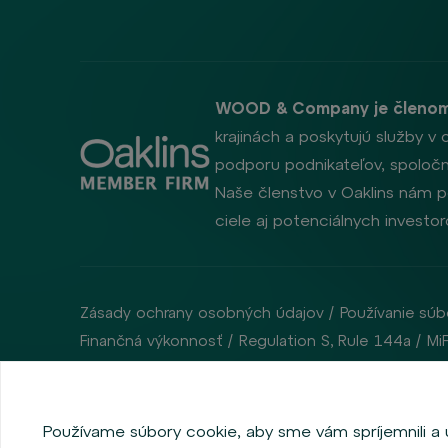
WOOD & Company je členom
krajinách a poskytujú služby v 
podporu podnikateľov, spoločno
Naše členstvo v Oaklins nám p
ciele aj potenciálnych investo
Zásady ochrany osobných údajov
Používanie súb
Finančná výkonnosť
Regulation S, Rule 144a
Mi
Copyright © 2026 WOOD & Company Všetky práva vyhradené. (WOO
Používame súbory cookie, aby sme vám spríjemnili a uľ