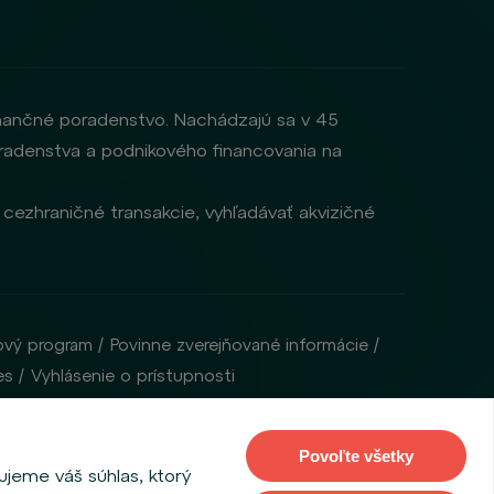
inančné poradenstvo. Nachádzajú sa v 45
 poradenstva a podnikového financovania na
cezhraničné transakcie, vyhľadávať akvizičné
ový program
Povinne zverejňované informácie
es
Vyhlásenie o prístupnosti
 so sídlom Na Příkopě 28, 115 03, Praha 1, Česká republika).
Povoľte všetky
ujeme váš súhlas, ktorý