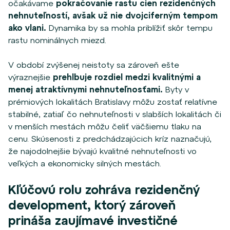
očakávame
pokračovanie rastu cien rezidenčných
nehnuteľností, avšak už nie dvojciferným tempom
ako vlani.
Dynamika by sa mohla priblížiť skôr tempu
rastu nominálnych miezd.
V období zvýšenej neistoty sa zároveň ešte
výraznejšie
prehlbuje rozdiel medzi kvalitnými a
menej atraktívnymi nehnuteľnosťami.
Byty v
prémiových lokalitách Bratislavy môžu zostať relatívne
stabilné, zatiaľ čo nehnuteľnosti v slabších lokalitách či
v menších mestách môžu čeliť väčšiemu tlaku na
cenu. Skúsenosti z predchádzajúcich kríz naznačujú,
že najodolnejšie bývajú kvalitné nehnuteľnosti vo
veľkých a ekonomicky silných mestách.
Kľúčovú rolu zohráva rezidenčný
development, ktorý zároveň
prináša zaujímavé investičné