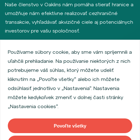
Naše členstvo v Oaklins nám pomáha stierať hranice a
umožňuje nám efektívne realizovať cezhraničné
transakcie, vyhľadávať akvizičné ciele aj potenciálnych
investorov pre vašu spoločnosť.
Používame súbory cookie, aby sme vám spríjemnili a
Zásady ochrany osobných údajov
uľahčili prehliadanie. Na používanie niektorých z nich
Používanie súborov cookie
Informácie o emitentoch
potrebujeme váš súhlas, ktorý môžete udeliť
Zamestnanecký akciový program
kliknutím na „Povoľte všetky“ alebo ich môžete
Povinne zverejňované informácie
Finančná výkonnosť
odsúhlasiť jednotlivo v „Nastavenia“. Nastavenia
Regulation S, Rule 144a
MiFID Information
môžete kedykoľvek zmeniť v dolnej časti stránky
FATCA & CSR
Disclaimer
Nastavenia cookies
„Nastavenia cookies“.
Vyhlásenie o prístupnosti
Povoľte všetky
Copyright © 2026 WOOD & Company Všetky práva vyhradené. (WOOD &
Company Financial Services, a. s. je regulovaná Českou národnou bankou