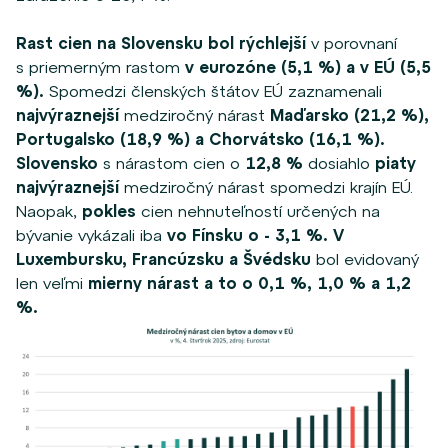
Rast cien na Slovensku bol rýchlejší
v porovnaní
s priemerným rastom
v eurozóne (5,1 %)
a v EÚ (5,5
%)
.
Spomedzi členských štátov EÚ zaznamenali
najvýraznejší
medziročný nárast
Maďarsko (21,2 %),
Portugalsko (18,9 %) a
Chorvátsko (16,1 %).
Slovensko
s nárastom cien o
12,8 %
dosiahlo
piaty
najvýraznejší
medziročný nárast spomedzi krajín EÚ.
Naopak,
pokles
cien nehnuteľností určených na
bývanie vykázali iba
vo Fínsku o - 3,1 %. V
Luxembursku, Francúzsku a Švédsku
bol evidovaný
len veľmi
mierny nárast a to o 0,1 %, 1,0 % a 1,2
%.