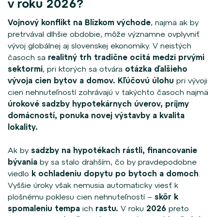
v roku 2026?
Vojnový konflikt na Blízkom východe
, najmä ak by
pretrvával dlhšie obdobie, môže významne ovplyvniť
vývoj globálnej aj slovenskej ekonomiky. V neistých
časoch sa
realitný trh tradične ocitá medzi prvými
sektormi
,
pri ktorých sa otvára
otázka ďalšieho
vývoja cien bytov a domov. Kľúčovú úlohu
pri vývoji
cien nehnuteľností zohrávajú v takýchto časoch najmä
úrokové sadzby hypotekárnych úverov, príjmy
domácností, ponuka novej výstavby a kvalita
lokality.
Ak by
sadzby na hypotékach rástli, financovanie
bývania
by sa stalo drahším, čo by pravdepodobne
viedlo
k ochladeniu dopytu po bytoch a domoch
.
Vyššie úroky však nemusia automaticky viesť k
plošnému poklesu cien nehnuteľností –
skôr k
spomaleniu tempa
ich
rastu
.
V roku
2026
preto