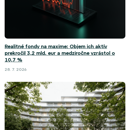
Realitné fondy na maxime: Objem ich aktív
prekročil 3,2 mld. eur a medziročne vzrástol o
10,7 %
28. 7. 2026