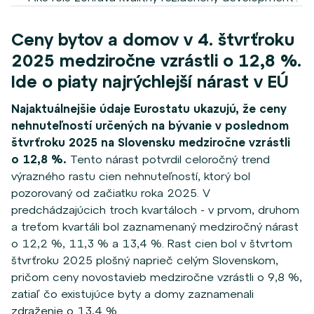
Ceny bytov a domov v 4. štvrťroku
2025 medziročne vzrástli o 12,8 %.
Ide o piaty najrýchlejší nárast v EÚ
Najaktuálnejšie údaje Eurostatu ukazujú, že ceny
nehnuteľností určených na bývanie v poslednom
štvrťroku 2025 na Slovensku medziročne vzrástli
o 12,8 %.
Tento nárast potvrdil celoročný trend
výrazného rastu cien nehnuteľností, ktorý bol
pozorovaný od začiatku roka 2025. V
predchádzajúcich troch kvartáloch - v prvom, druhom
a treťom kvartáli bol zaznamenaný medziročný nárast
o 12,2 %, 11,3 % a 13,4 %. Rast cien bol v štvrtom
štvrťroku 2025 plošný naprieč celým Slovenskom,
pričom ceny novostavieb medziročne vzrástli o 9,8 %,
zatiaľ čo existujúce byty a domy zaznamenali
zdraženie o 13,4 %.