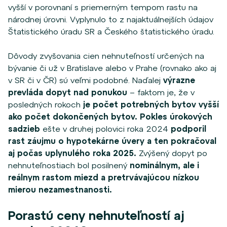
vyšší v porovnaní s priemerným tempom rastu na
národnej úrovni. Vyplynulo to z najaktuálnejších údajov
Štatistického úradu SR a Českého štatistického úradu.
Dôvody zvyšovania cien nehnuteľností určených na
bývanie či už v Bratislave alebo v Prahe (rovnako ako aj
v SR či v ČR) sú veľmi podobné. Naďalej
výrazne
prevláda dopyt nad ponukou
–
faktom je, že v
posledných rokoch
je počet potrebných bytov vyšší
ako počet dokončených bytov. Pokles úrokových
sadzieb
ešte v druhej polovici roka 2024
podporil
rast záujmu o hypotekárne úvery a ten pokračoval
aj počas uplynulého roka 2025.
Zvýšený dopyt po
nehnuteľnostiach bol posilnený
nominálnym, ale i
reálnym rastom miezd a pretrvávajúcou nízkou
mierou nezamestnanosti.
Porastú ceny nehnuteľností aj