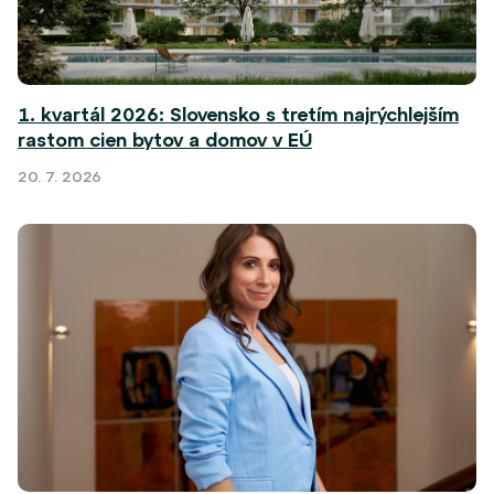
1. kvartál 2026: Slovensko s tretím najrýchlejším
rastom cien bytov a domov v EÚ
20. 7. 2026