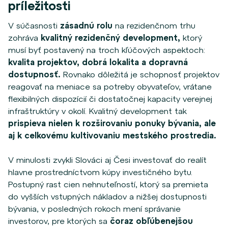
príležitosti
V súčasnosti
zásadnú rolu
na rezidenčnom trhu
zohráva
kvalitný rezidenčný development
,
ktorý
musí byť postavený na troch kľúčových aspektoch:
kvalita projektov, dobrá lokalita a dopravná
dostupnosť.
Rovnako dôležitá je schopnosť projektov
reagovať na meniace sa potreby obyvateľov, vrátane
flexibilných dispozícií či dostatočnej kapacity verejnej
infraštruktúry v okolí.
Kvalitný development tak
prispieva nielen k rozširovaniu ponuky bývania, ale
aj k celkovému kultivovaniu mestského prostredia.
V minulosti zvykli Slováci aj Česi investovať do realít
hlavne prostredníctvom kúpy investičného bytu.
Postupný rast cien nehnuteľností, ktorý sa premieta
do vyšších vstupných nákladov a nižšej dostupnosti
bývania, v posledných rokoch mení správanie
investorov, pre ktorých sa
čoraz obľúbenejšou