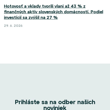
Hotovosť a vklady tvorili vlani až 43 % z
finančných aktív slovenských domácností. Podiel
investícií sa zvýšil na 27 %
29. 6. 2026
Prihláste sa na odber našich
noviniek