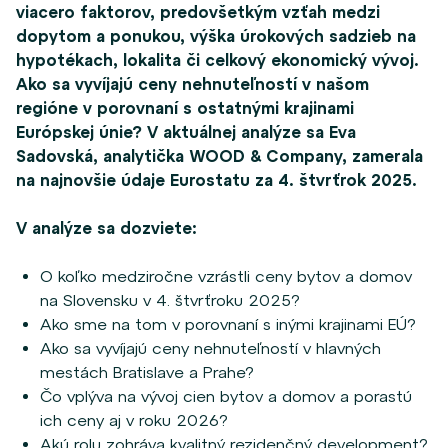
viacero faktorov, predovšetkým vzťah medzi
dopytom a ponukou, výška úrokových sadzieb na
hypotékach, lokalita či celkový ekonomický vývoj.
Ako sa vyvíjajú ceny nehnuteľností v našom
regióne v porovnaní s ostatnými krajinami
Európskej únie? V aktuálnej analýze sa Eva
Sadovská, analytička WOOD & Company, zamerala
na najnovšie údaje Eurostatu za 4. štvrťrok 2025.
V analýze sa dozviete:
O koľko medziročne vzrástli ceny bytov a domov
na Slovensku v 4. štvrťroku 2025?
Ako sme na tom v porovnaní s inými krajinami EÚ?
Ako sa vyvíjajú ceny nehnuteľností v hlavných
mestách Bratislave a Prahe?
Čo vplýva na vývoj cien bytov a domov a porastú
ich ceny aj v roku 2026?
Akú rolu zohráva kvalitný rezidenčný development?