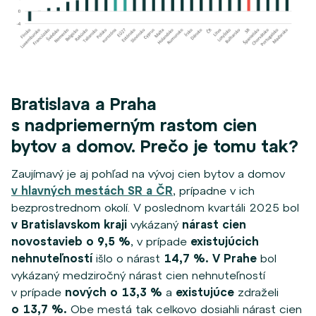
Bratislava a Praha
s nadpriemerným rastom cien
bytov a domov. Prečo je tomu tak?
Zaujímavý je aj pohľad na vývoj cien bytov a domov
v hlavných mestách SR a ČR
, prípadne v ich
bezprostrednom okolí. V poslednom kvartáli 2025 bol
v Bratislavskom kraji
vykázaný
nárast cien
novostavieb o 9,5 %
, v prípade
existujúcich
nehnuteľností
išlo o nárast
14,7 %. V Prahe
bol
vykázaný medziročný nárast cien nehnuteľností
v prípade
nových o 13,3 %
a
existujúce
zdraželi
o
13,7 %.
Obe mestá tak celkovo dosiahli nárast cien