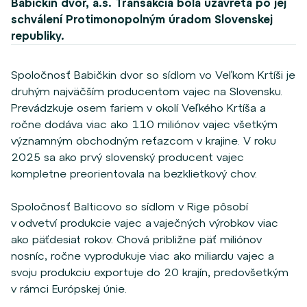
Babičkin dvor, a.s. Transakcia bola uzavretá po jej
schválení Protimonopolným úradom Slovenskej
republiky.
Spoločnosť Babičkin dvor so sídlom vo Veľkom Krtíši je
druhým najväčším producentom vajec na Slovensku.
Prevádzkuje osem fariem v okolí Veľkého Krtíša a
ročne dodáva viac ako 110 miliónov vajec všetkým
významným obchodným reťazcom v krajine. V roku
2025 sa ako prvý slovenský producent vajec
kompletne preorientoval
a
na
bezklietkový
chov.
Spoločnosť
Balticovo
so sídlom v Rige pôsobí
v
odvetv
í produkcie vajec a vaječných výrob
kov
viac
ako päťdesiat rokov.
Chová približne päť miliónov
nosníc, ročne vyprodukuje viac ako miliardu vajec a
svoju produkciu exportuje do 20 krajín, predovšetkým
v rámci Európskej únie.