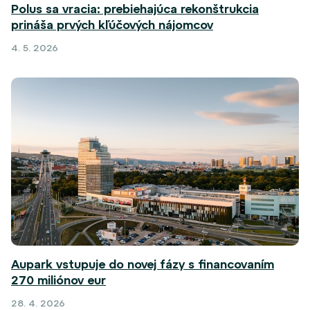
Polus sa vracia: prebiehajúca rekonštrukcia
prináša prvých kľúčových nájomcov
4. 5. 2026
Aupark vstupuje do novej fázy s financovaním
270 miliónov eur
28. 4. 2026