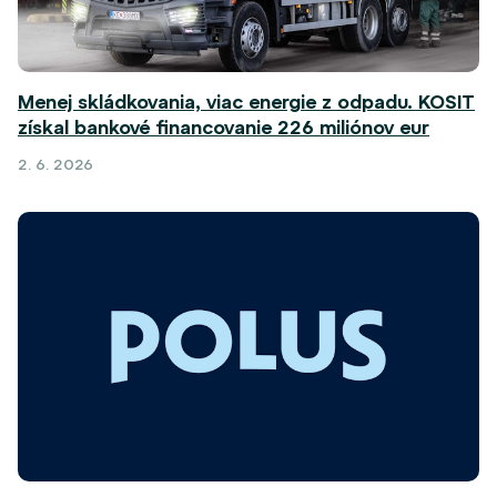
Menej skládkovania, viac energie z odpadu. KOSIT
získal bankové financovanie 226 miliónov eur
2. 6. 2026