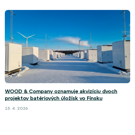
WOOD & Company oznamuje akvizíciu dvoch
projektov batériových úložísk vo Fínsku
15. 4. 2026