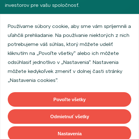
investorov pre vašu spoločnosť.
Používame súbory cookie, aby sme vám spríjemnili a
Zásady ochrany osobných údajov
uľahčili prehliadanie. Na používanie niektorých z nich
Používanie súborov cookie
Informácie o emitentoch
potrebujeme váš súhlas, ktorý môžete udeliť
Zamestnanecký akciový program
kliknutím na „Povoľte všetky“ alebo ich môžete
Povinne zverejňované informácie
Finančná výkonnosť
odsúhlasiť jednotlivo v „Nastavenia“. Nastavenia
Regulation S, Rule 144a
MiFID Information
môžete kedykoľvek zmeniť v dolnej časti stránky
FATCA & CSR
Disclaimer
Nastavenia cookies
„Nastavenia cookies“.
Vyhlásenie o prístupnosti
Povoľte všetky
Copyright © 2026 WOOD & Company Všetky práva vyhradené. (WOOD &
Company Financial Services, a. s. je regulovaná Českou národnou bankou
Odmietnuť všetky
so sídlom Na Příkopě 28, 115 03, Praha 1, Česká republika).
Nastavenia