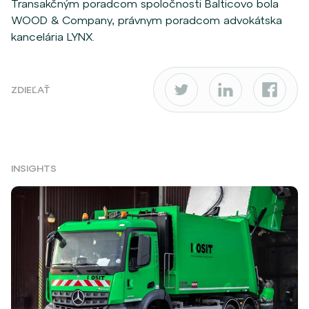
Transakčným poradcom spoločnosti
Balticovo
bola
WOOD &
Company
, právnym poradcom advokátska
kancelária LYNX.
ZDIEĽAŤ
INSIGHTS