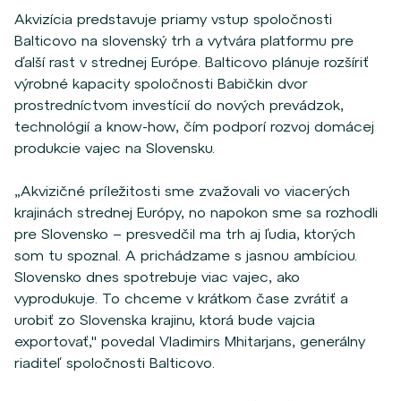
Akvizícia predstavuje priamy vstup spoločnosti
Balticovo
na slovenský trh a vytvára platformu pre
ďalší rast v strednej Európe.
Balticovo
plánuje rozšíriť
výrobné kapacity spoločnosti Babičkin dvor
prostredníctvom investícií do nových prevádzok,
technológií a know-how, čím podporí rozvoj domácej
produkcie vajec na Slovensku.
„
Akvizičné
príležitosti
sme
zvažovali
vo
viacerých
krajinách
strednej
Európy
, no
napokon
sme
sa
rozhodli
pre
Slovensko
–
presvedčil
ma
trh
aj
ľudia
,
ktorých
som
tu
spoznal
. A
prichádzame
s
jasnou
ambíciou
.
Slovensko
dnes
spotrebuje
viac
vajec
,
ako
vyprodukuje
. To
chceme
v
krátkom
čase
zvrátiť
a
urobiť
zo
Slovenska
krajinu
,
ktorá
bude
vajcia
exportovať
,"
povedal
Vladimirs
Mhitarjans
,
generálny
riaditeľ
spoločnosti
Balticovo
.