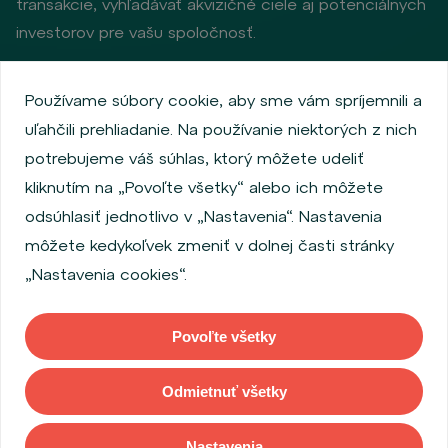
transakcie, vyhľadávať akvizičné ciele aj potenciálnych
investorov pre vašu spoločnosť.
Používame súbory cookie, aby sme vám spríjemnili a
Zásady ochrany osobných údajov
uľahčili prehliadanie. Na používanie niektorých z nich
Používanie súborov cookie
Informácie o emitentoch
potrebujeme váš súhlas, ktorý môžete udeliť
Zamestnanecký akciový program
kliknutím na „Povoľte všetky“ alebo ich môžete
Povinne zverejňované informácie
Finančná výkonnosť
odsúhlasiť jednotlivo v „Nastavenia“. Nastavenia
Regulation S, Rule 144a
MiFID Information
môžete kedykoľvek zmeniť v dolnej časti stránky
FATCA & CSR
Disclaimer
Nastavenia cookies
„Nastavenia cookies“.
Vyhlásenie o prístupnosti
Povoľte všetky
Copyright © 2026 WOOD & Company Všetky práva vyhradené. (WOOD &
Company Financial Services, a. s. je regulovaná Českou národnou bankou
Odmietnuť všetky
so sídlom Na Příkopě 28, 115 03, Praha 1, Česká republika).
Nastavenia