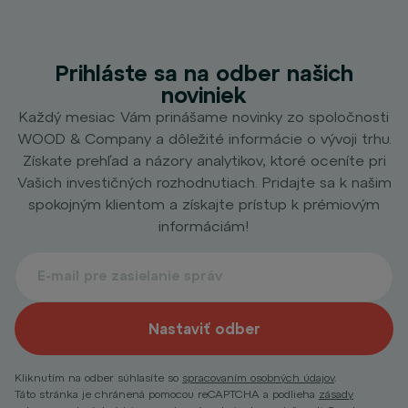
Prihláste sa na odber našich
noviniek
Každý mesiac Vám prinášame novinky zo spoločnosti
WOOD & Company a dôležité informácie o vývoji trhu.
Získate prehľad a názory analytikov, ktoré oceníte pri
Vašich investičných rozhodnutiach. Pridajte sa k našim
spokojným klientom a získajte prístup k prémiovým
informáciám!
Nastaviť odber
Kliknutím na odber súhlasíte so
spracovaním osobných údajov
.
Táto stránka je chránená pomocou reCAPTCHA a podlieha
zásady