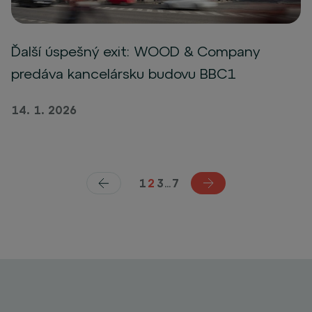
Ďalší úspešný exit: WOOD & Company
predáva kancelársku budovu BBC1
14. 1. 2026
1
2
3
...
7