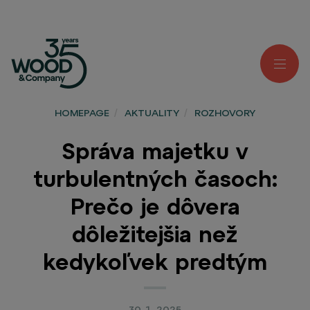
HOMEPAGE
/
AKTUALITY
/
ROZHOVORY
Správa majetku v
turbulentných časoch:
Prečo je dôvera
dôležitejšia než
kedykoľvek predtým
30. 1. 2025