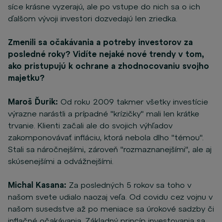
síce krásne vyzerajú, ale po vstupe do nich sa o ich
ďalšom vývoji investori dozvedajú len zriedka.
Zmenili sa očakávania a potreby investorov za
posledné roky?
Vidíte nejaké nové trendy v tom,
ako pristupujú k ochrane a zhodnocovaniu svojho
majetku?
Maroš Ďurik:
Od roku 2009 takmer všetky investície
výrazne narástli a prípadné "krízičky" mali len krátke
trvanie. Klienti začali ale do svojich výhľadov
zakomponovávať infláciu, ktorá nebola dlho "témou".
Stali sa náročnejšími, zároveň "rozmaznanejšími", ale aj
skúsenejšími a odvážnejšími.
Michal Kasana:
Za posledných 5 rokov sa toho v
našom svete udialo naozaj veľa. Od covidu cez vojnu v
našom susedstve až po meniace sa úrokové sadzby či
inflačné očakávania. Základný princíp investovania sa