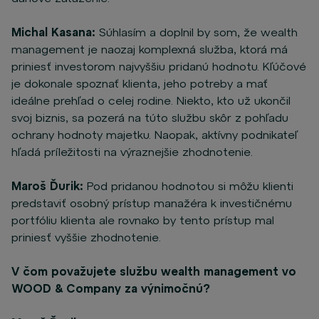
Michal Kasana:
Súhlasím a doplnil by som, že wealth
management je naozaj komplexná služba, ktorá má
priniesť investorom najvyššiu pridanú hodnotu. Kľúčové
je dokonale spoznať klienta, jeho potreby a mať
ideálne prehľad o celej rodine. Niekto, kto už ukončil
svoj biznis, sa pozerá na túto službu skôr z pohľadu
ochrany hodnoty majetku. Naopak, aktívny podnikateľ
hľadá príležitosti na výraznejšie zhodnotenie.
Maroš Ďurik:
Pod pridanou hodnotou si môžu klienti
predstaviť osobný prístup manažéra k investičnému
portfóliu klienta ale
rovnako by tento prístup mal
priniesť vyššie zhodnotenie.
V čom považujete službu wealth management vo
WOOD & Company za výnimočnú?