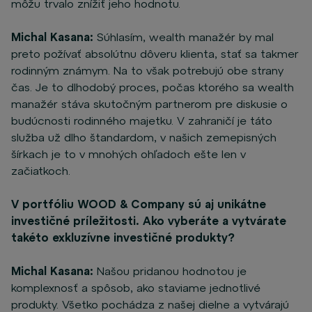
môžu trvalo znížiť jeho hodnotu.
Michal Kasana:
Súhlasím, wealth manažér by mal
preto požívať absolútnu dôveru klienta, stať sa takmer
rodinným známym. Na to však potrebujú obe strany
čas. Je to dlhodobý proces, počas ktorého sa wealth
manažér stáva skutočným partnerom pre diskusie o
budúcnosti rodinného majetku. V zahraničí je táto
služba už dlho štandardom, v našich zemepisných
šírkach je to v mnohých ohľadoch ešte len v
začiatkoch.
V portfóliu WOOD & Company sú aj unikátne
investičné príležitosti. Ako vyberáte a vytvárate
takéto exkluzívne investičné produkty?
Michal Kasana:
Našou pridanou hodnotou je
komplexnosť a spôsob, ako staviame jednotlivé
produkty. Všetko pochádza z našej dielne a vytvárajú