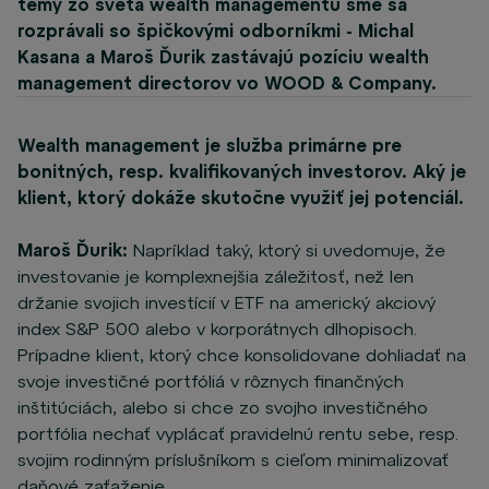
témy zo sveta wealth managementu sme sa
rozprávali so špičkovými odborníkmi - Michal
Kasana a Maroš Ďurik zastávajú pozíciu wealth
management directorov vo WOOD & Company.
Wealth management je služba primárne pre
bonitných, resp. kvalifikovaných investorov. Aký je
klient, ktorý dokáže skutočne využiť jej potenciál.
Maroš Ďurik:
Napríklad taký, ktorý si uvedomuje, že
investovanie je komplexnejšia záležitosť, než len
držanie svojich investícií v ETF na americký akciový
index S&P 500 alebo v korporátnych dlhopisoch.
Prípadne klient, ktorý chce konsolidovane dohliadať na
svoje investičné portfóliá v rôznych finančných
inštitúciách, alebo si chce zo svojho investičného
portfólia nechať vyplácať pravidelnú rentu sebe, resp.
svojim rodinným príslušníkom s cieľom minimalizovať
daňové zaťaženie.