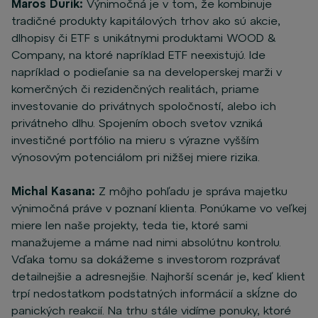
Maroš Ďurik:
Výnimočná je v tom, že kombinuje
tradičné produkty kapitálových trhov ako sú akcie,
dlhopisy či ETF s unikátnymi produktami WOOD &
Company, na ktoré napríklad ETF neexistujú. Ide
napríklad o podieľanie sa na developerskej marži v
komerčných či rezidenčných realitách, priame
investovanie do privátnych spoločností, alebo ich
privátneho dlhu. Spojením oboch svetov vzniká
investičné portfólio na mieru s výrazne vyšším
výnosovým potenciálom pri nižšej miere rizika.
Michal Kasana:
Z môjho pohľadu je správa majetku
výnimočná práve v poznaní klienta. Ponúkame vo veľkej
miere len naše projekty, teda tie, ktoré sami
manažujeme a máme nad nimi absolútnu kontrolu.
Vďaka tomu sa dokážeme s investorom rozprávať
detailnejšie a adresnejšie. Najhorší scenár je, keď klient
trpí nedostatkom podstatných informácií a skĺzne do
panických reakcií. Na trhu stále vidíme ponuky, ktoré