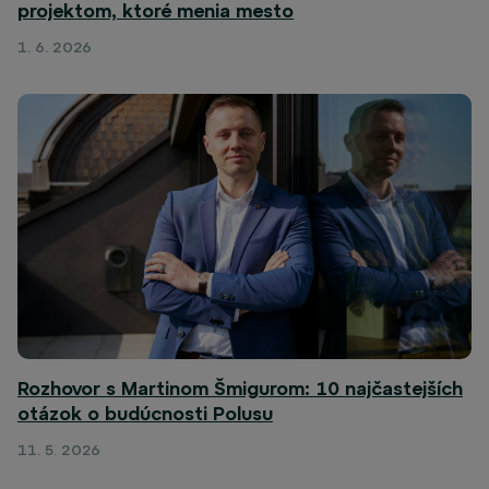
projektom, ktoré menia mesto
1. 6. 2026
Rozhovor s Martinom Šmigurom: 10 najčastejších
otázok o budúcnosti Polusu
11. 5. 2026