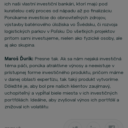
ich naši vlastní investiční bankári, ktorí majú pod
kuratelou celý proces od nápadu až po finalizáciu.
Ponúkame investície do obnoviteľných zdrojov,
výstavby batériového úložiska vo Švédsku, či rozvoja
logistických parkov v Poľsku. Do všetkých projektov
pritom sami investujeme, nielen ako fyzické osoby, ale
aj ako skupina.
Maroš Ďurik:
Presne tak. Ak sa nám nejaká investičná
téma páči, ponúka atraktívne výnosy a neexistuje v
prístupnej forme investičného produktu, pričom máme
v danej oblasti expertízu, tak taký produkt vytvoríme.
Dôležité je, aby bol pre našich klientov zaujímavý,
uchopiteľný a vypĺňal biele miesta v ich investičných
portfóliách. Ideálne, aby zvyšoval výnos ich portfólií a
znižoval ich volatilitu.