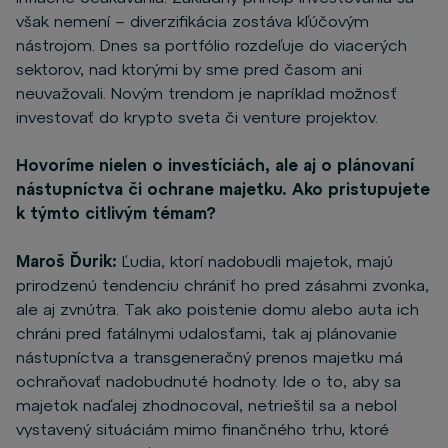
však nemení – diverzifikácia zostáva kľúčovým
nástrojom. Dnes sa portfólio rozdeľuje do viacerých
sektorov, nad ktorými by sme pred časom ani
neuvažovali. Novým trendom je napríklad možnosť
investovať do krypto sveta či venture projektov.
Hovoríme nielen o investíciách, ale aj o plánovaní
nástupníctva či ochrane majetku. Ako pristupujete
k týmto citlivým témam?
Maroš Ďurik:
Ľudia, ktorí nadobudli majetok, majú
prirodzenú tendenciu chrániť ho pred zásahmi zvonka,
ale aj zvnútra. Tak ako poistenie domu alebo auta ich
chráni pred fatálnymi udalosťami, tak aj plánovanie
nástupníctva a transgeneračný prenos majetku má
ochraňovať nadobudnuté hodnoty. Ide o to, aby sa
majetok naďalej zhodnocoval, netrieštil sa a nebol
vystavený situáciám mimo finančného trhu, ktoré