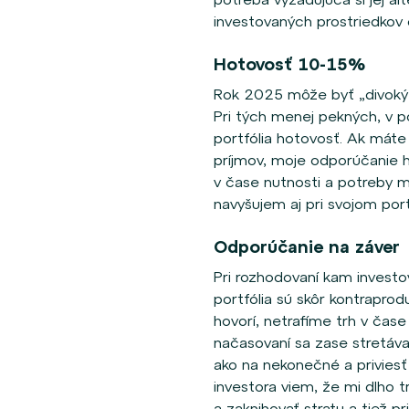
investovaných prostriedkov d
Hotovosť 10-15%
Rok 2025 môže byť „divoký“
Pri tých menej pekných, v p
portfólia hotovosť. Ak máte 
príjmov, moje odporúčanie h
v čase nutnosti a potreby 
navyšujem aj pri svojom portf
Odporúčanie na záver
Pri rozhodovaní kam investo
portfólia sú skôr kontraprod
hovorí, netrafíme trh v čas
načasovaní sa zase stretáva
ako na nekonečné a priviesť
investora viem, že mi dlho trv
a zaknihovať stratu a tiež p