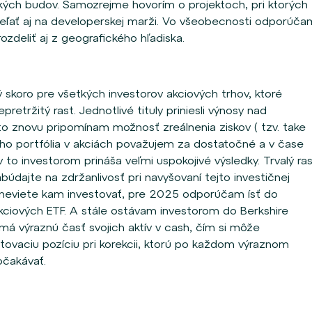
ckých budov. Samozrejme hovorím o projektoch, pri ktorých
ieľať aj na developerskej marži. Vo všeobecnosti odporúča
ozdeliť aj z geografického hľadiska.
skoro pre všetkých investorov akciových trhov, ktoré
retržitý rast. Jednotlivé tituly priniesli výnosy nad
o znovu pripomínam možnosť zreálnenia ziskov ( tzv. take
jho portfólia v akciách považujem za dostatočné a v čase
to investorom prináša veľmi uspokojivé výsledky. Trvalý ra
búdajte na zdržanlivosť pri navyšovaní tejto investičnej
a neviete kam investovať, pre 2025 odporúčam ísť do
akciových ETF. A stále ostávam investorom do Berkshire
á výraznú časť svojich aktív v cash, čím si môže
rtovaciu pozíciu pri korekcii, ktorú po každom výraznom
čakávať.