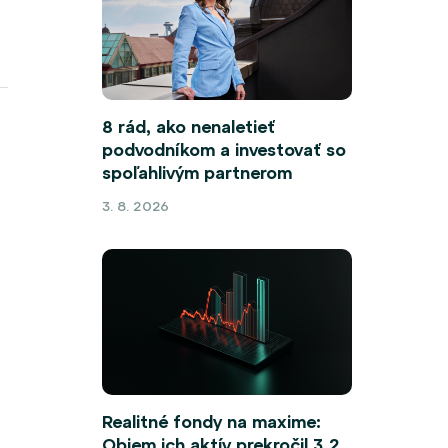
8 rád, ako nenaletieť
podvodníkom a investovať so
spoľahlivým partnerom
3. 8. 2026
Realitné fondy na maxime:
Objem ich aktív prekročil 3,2