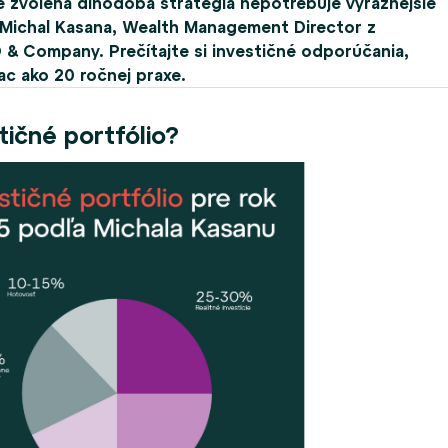
re zvolená dlhodobá stratégia nepotrebuje výraznejšie
í Michal Kasana, Wealth Management Director z
& Company. Prečítajte si investičné odporúčania,
ac ako 20 ročnej praxe.
tičné portfólio?