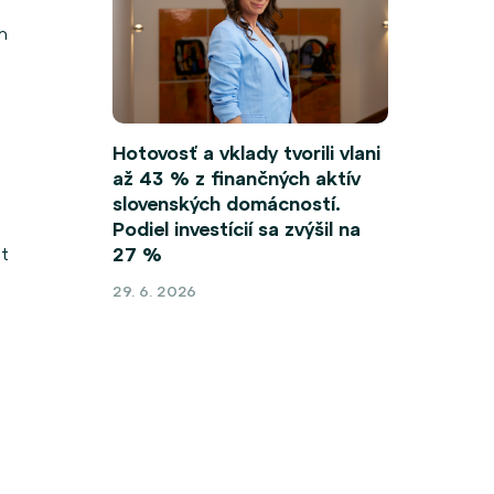
m
Hotovosť a vklady tvorili vlani
až 43 % z finančných aktív
slovenských domácností.
Podiel investícií sa zvýšil na
st
27 %
29. 6. 2026