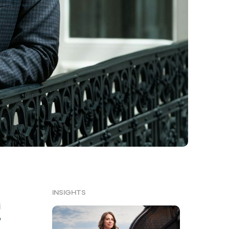
INSIGHTS
j
o