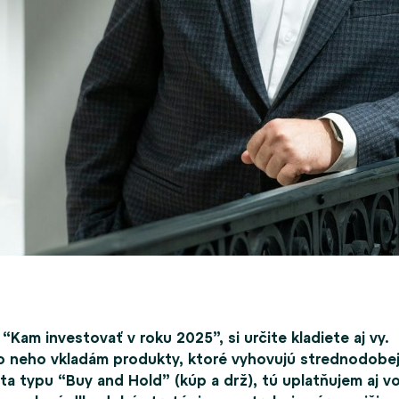
“Kam investovať v roku 2025”, si určite kladiete aj vy.
 do neho vkladám produkty, ktoré vyhovujú strednodobe
nta typu “Buy and Hold” (kúp a drž), tú uplatňujem aj v