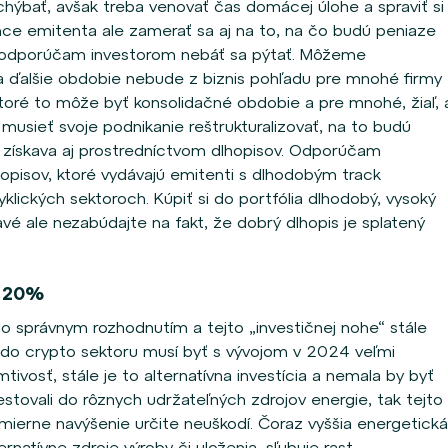
hýbať, avšak treba venovať čas domácej úlohe a spraviť si
ence emitenta ale zamerať sa aj na to, na čo budú peniaze
e odporúčam investorom nebáť sa pýtať. Môžeme
a ďalšie obdobie nebude z biznis pohľadu pre mnohé firmy
oré to môže byť konsolidačné obdobie a pre mnohé, žiaľ, 
ú musieť svoje podnikanie reštrukturalizovať, na to budú
a získava aj prostredníctvom dlhopisov. Odporúčam
opisov, ktoré vydávajú emitenti s dlhodobým track
lických sektoroch. Kúpiť si do portfólia dlhodobý, vysoký
avé ale nezabúdajte na fakt, že dobrý dlhopis je splatený
e 20%
 správnym rozhodnutím a tejto „investičnej nohe“ stále
 do crypto sektoru musí byť s vývojom v 2024 veľmi
tivosť, stále je to alternatívna investícia a nemala by byť
stovali do rôznych udržateľných zdrojov energie, tak tejto
 mierne navýšenie určite neuškodí. Čoraz vyššia energetická
ernatívne zdroje výroby či uloženia, sľubuje rast