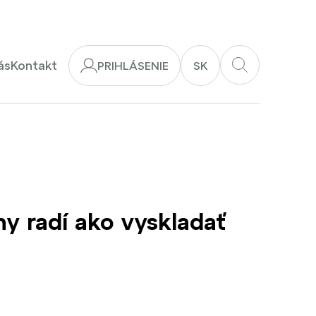
ás
Kontakt
PRIHLÁSENIE
SK
 radí ako vyskladať