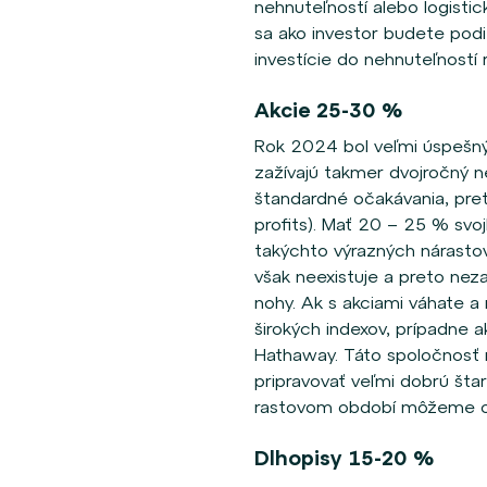
nehnuteľností alebo logisti
sa ako investor budete pod
investície do nehnuteľností r
Akcie 25-30
%
Rok 2024 bol veľmi úspešný 
zažívajú takmer dvojročný nep
štandardné očakávania, pret
profits). Mať 20 – 25 % svo
takýchto výrazných nárastov 
však neexistuje a preto neza
nohy. Ak s akciami váhate 
širokých indexov, prípadne 
Hathaway. Táto spoločnosť m
pripravovať veľmi dobrú šta
rastovom období môžeme o
Dlhopisy 15-20 %