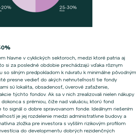
-30%
m hlavne v cyklických sektoroch, medzi ktoré patria aj
Tieto si za posledné obdobie prechádzajú vďaka rôznym
u so silným predpokladom k návratu k minimálne pôvodný
ité presne vedieť do akých nehnuteľností tie fondy
ami sú lokalita, obsadenosť, úverové zaťaženie,
akcie týchto fondov. Ak sa v nich zrealizovali nielen nákupy
, dokonca s prémiou, čiže nad valuáciu, ktorú fond
e to signál o dobre spravovanom fonde. Ideálnym riešením
ľností je jej rozdelenie medzi administratívne budovy a
atívna zložka pre investora s vyšším rizikovým profilom
nvestícia do developmentu dobrých rezidenčných