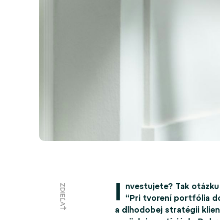
I
nvestujete? Tak otázku 
ZDIEĽAŤ
“Pri tvorení portfólia
a dlhodobej stratégii klie