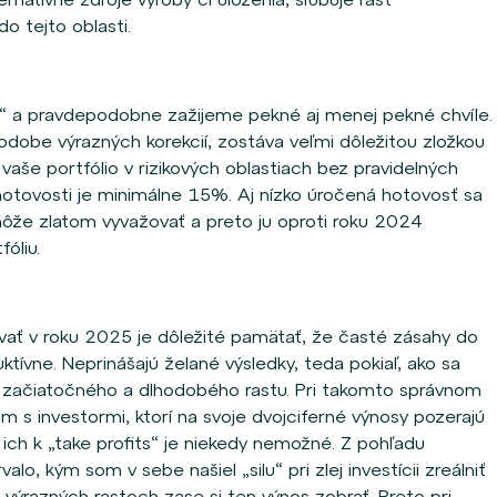
o tejto oblasti.
 a pravdepodobne zažijeme pekné aj menej pekné chvíle.
odobe výrazných korekcií, zostáva veľmi dôležitou zložkou
vaše portfólio v rizikových oblastiach bez pravidelných
otovosti je minimálne 15%. Aj nízko úročená hotovosť sa
môže zlatom vyvažovať a preto ju oproti roku 2024
óliu.
vať v roku 2025 je dôležité pamätať, že časté zásahy do
uktívne. Neprinášajú želané výsledky, teda pokiaľ, ako sa
e začiatočného a dlhodobého rastu. Pri takomto správnom
m s investormi, ktorí na svoje dvojciferné výnosy pozerajú
 ich k „take profits“ je niekedy nemožné. Z pohľadu
alo, kým som v sebe našiel „silu“ pri zlej investícii zreálniť
ri výrazných rastoch zase si ten výnos zobrať. Preto pri