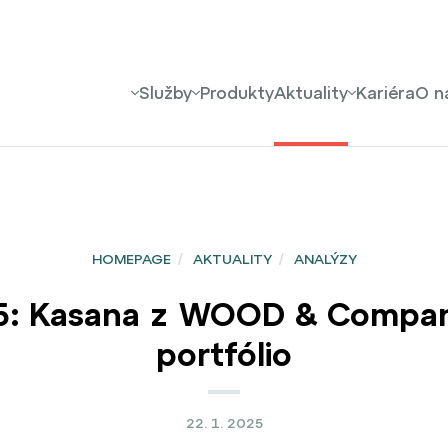
Služby
Produkty
Aktuality
Kariéra
O n
HOMEPAGE
/
AKTUALITY
/
ANALÝZY
5: Kasana z WOOD & Company
portfólio
22. 1. 2025