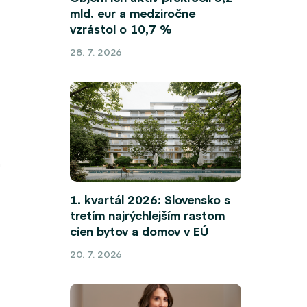
mld. eur a medziročne
vzrástol o 10,7 %
28. 7. 2026
m
1. kvartál 2026: Slovensko s
tretím najrýchlejším rastom
cien bytov a domov v EÚ
20. 7. 2026