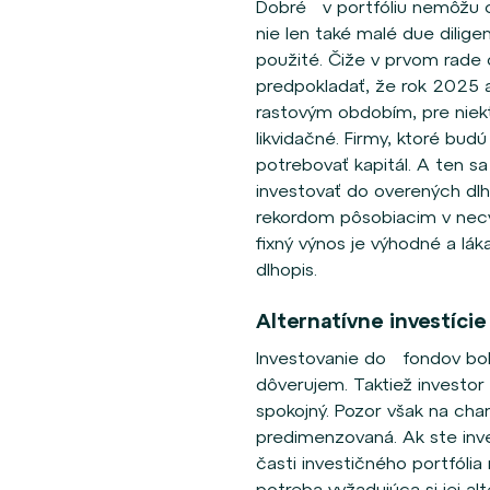
Dobré v portfóliu nemôžu c
nie len také malé due dilig
použité. Čiže v prvom rad
predpokladať, že rok 2025 
rastovým obdobím, pre niekt
likvidačné. Firmy, ktoré bud
potrebovať kapitál. A ten s
investovať do overených dlh
rekordom pôsobiacim v necyk
fixný výnos je výhodné a lák
dlhopis.
Alternatívne investíci
Investovanie do fondov bolo
dôverujem. Taktiež investor
spokojný. Pozor však na cham
predimenzovaná. Ak ste inve
časti investičného portfólia
potreba vyžadujúca si jej alt