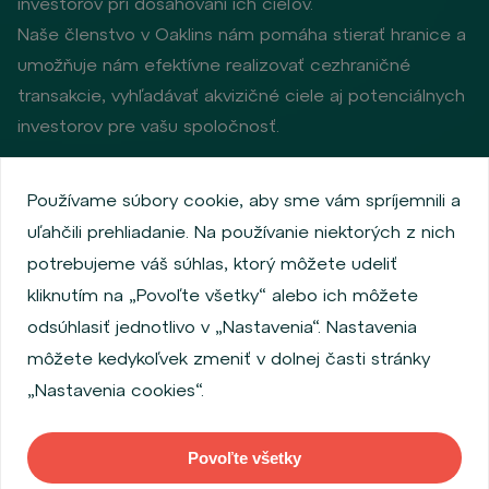
investorov pri dosahovaní ich cieľov.
Naše členstvo v Oaklins nám pomáha stierať hranice a
umožňuje nám efektívne realizovať cezhraničné
transakcie, vyhľadávať akvizičné ciele aj potenciálnych
investorov pre vašu spoločnosť.
Používame súbory cookie, aby sme vám spríjemnili a
Zásady ochrany osobných údajov
uľahčili prehliadanie. Na používanie niektorých z nich
Používanie súborov cookie
Informácie o emitentoch
potrebujeme váš súhlas, ktorý môžete udeliť
Zamestnanecký akciový program
kliknutím na „Povoľte všetky“ alebo ich môžete
Povinne zverejňované informácie
Finančná výkonnosť
odsúhlasiť jednotlivo v „Nastavenia“. Nastavenia
Regulation S, Rule 144a
MiFID Information
môžete kedykoľvek zmeniť v dolnej časti stránky
FATCA & CSR
Disclaimer
Nastavenia cookies
„Nastavenia cookies“.
Vyhlásenie o prístupnosti
Povoľte všetky
Copyright © 2026 WOOD & Company Všetky práva vyhradené. (WOOD &