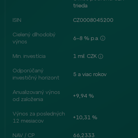
trieda
ISIN
CZ0008045200
Cielený dlhodobý
6–8 % p.a.
výnos
Min. investícia
1 mil. CZK
Odporúčaný
5 a viac rokov
investičný horizont
Anualizovaný výnos
+9,94 %
od založenia
Výnos za posledných
+10,31 %
12 mesiacov
NAV / CP
66,2333