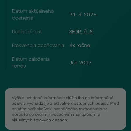
Dátum aktuálneho
31. 3. 2026
ocenenia
Udržateľnosť
SFDR, čl. 8
Frekvencia oceňovania
4x ročne
Dátum založenia
Jún 2017
fondu
Vyššie uvedené informácie slúžia iba na informačné
účely a vychádzajú z aktuálne dostupných údajov. Pred
prijatím akéhokoľvek investičného rozhodnutia sa
poraďte so svojím investičným manažérom o
aktuálnych trhových cenách.