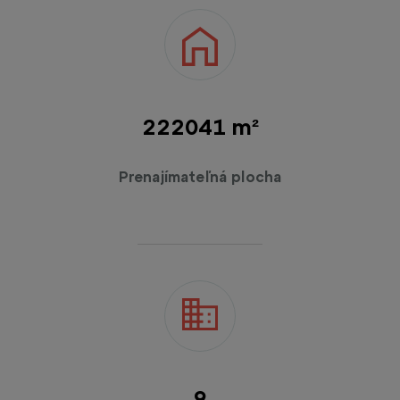
223600 m²
Prenajímateľná plocha
9