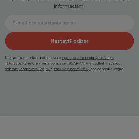
informáciám!
Nastaviť odber
Kliknutím na odber súhlasíte so
spracovaním osobných údajov
.
Táto stránka je chránená pomocou reCAPTCHA a podlieha
zásady
ochrany osobných údajov
a
zmluvné podmienky
spoločnosti Google.