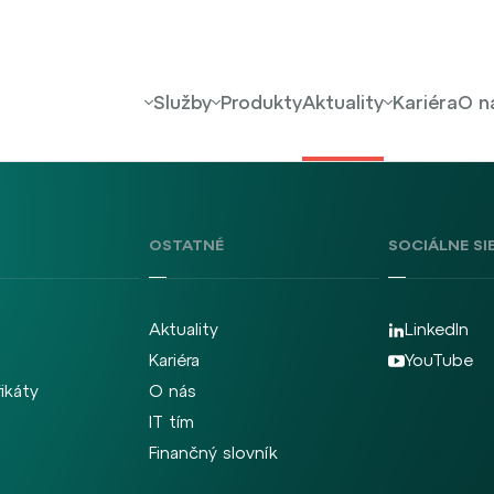
Služby
Produkty
Aktuality
Kariéra
O n
OSTATNÉ
SOCIÁLNE SI
Aktuality
LinkedIn
Kariéra
YouTube
fikáty
O nás
IT tím
Finančný slovník