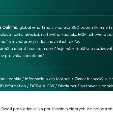
 Oaklins
, globálneho tímu s viac ako 850 odborníkmi na f
oblasti fúzií a akvizícií, rastového kapitálu, ECM, dlhového
stí a investorov pri dosahovaní ich cieľov.
omáha stierať hranice a umožňuje nám efektívne realizovať 
rov pre vašu spoločnosť.
orov cookie
Informácie o emitentoch
Zamestnanecký akci
FID Information
FATCA & CSR
Disclaimer
Nastavenia cooki
D & Company Financial Services, a. s. je regulovaná Českou národnou bankou
ahčili prehliadanie. Na používanie niektorých z nich potreb