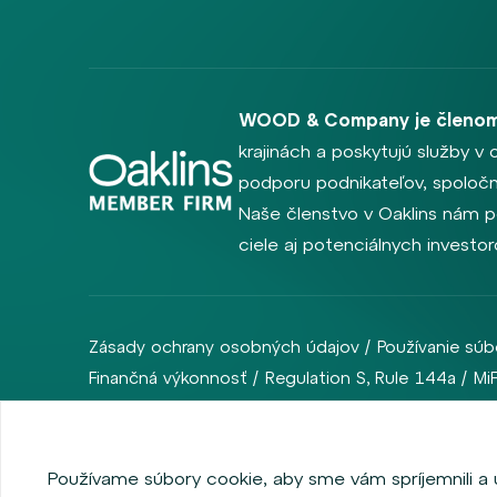
WOOD & Company je členom
krajinách a poskytujú služby v 
podporu podnikateľov, spoločno
Naše členstvo v Oaklins nám p
ciele aj potenciálnych investo
Zásady ochrany osobných údajov
Používanie súb
Finančná výkonnosť
Regulation S, Rule 144a
Mi
Copyright © 2026 WOOD & Company Všetky práva vyhradené. (WOO
Používame súbory cookie, aby sme vám spríjemnili a uľ