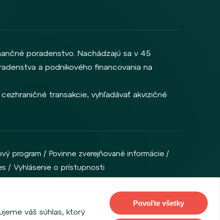
inančné poradenstvo. Nachádzajú sa v 45
 poradenstva a podnikového financovania na
cezhraničné transakcie, vyhľadávať akvizičné
ový program
Povinne zverejňované informácie
es
Vyhlásenie o prístupnosti
 so sídlom Na Příkopě 28, 115 03, Praha 1, Česká republika).
Povoľte všetky
ujeme váš súhlas, ktorý