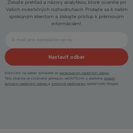
Získate prehľad a názory analytikov, ktoré oceníte pri
Vašich investičných rozhodnutiach. Pridajte sa k našim
spokojným klientom a získajte prístup k prémiovým
informáciám!
Nastaviť odber
Kliknutím na odber súhlasíte so
spracovaním osobných údajov
.
Táto stránka je chránená pomocou reCAPTCHA a podlieha
zásady
ochrany osobných údajov
a
zmluvné podmienky
spoločnosti Google.