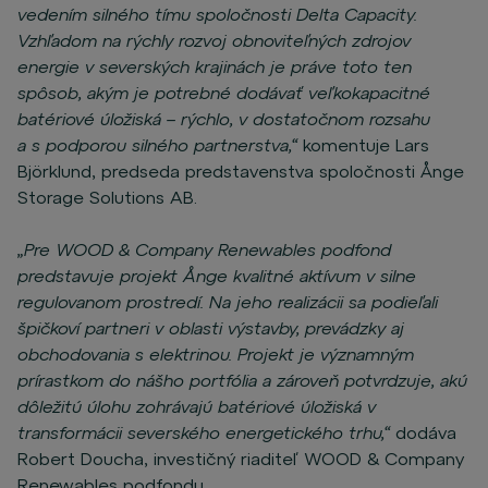
vedením silného tímu spoločnosti Delta Capacity.
Vzhľadom na rýchly rozvoj obnoviteľných zdrojov
energie v severských krajinách je práve toto ten
spôsob, akým je potrebné dodávať veľkokapacitné
batériové úložiská – rýchlo, v dostatočnom rozsahu
a s podporou silného partnerstva,“
komentuje Lars
Björklund, predseda predstavenstva spoločnosti Ånge
Storage Solutions AB.
„Pre WOOD & Company Renewables podfond
predstavuje projekt Ånge kvalitné aktívum v silne
regulovanom prostredí. Na jeho realizácii sa podieľali
špičkoví partneri v oblasti výstavby, prevádzky aj
obchodovania s elektrinou. Projekt je významným
prírastkom do nášho portfólia a zároveň potvrdzuje, akú
dôležitú úlohu zohrávajú batériové úložiská v
transformácii severského energetického trhu,“
dodáva
Robert Doucha, investičný riaditeľ WOOD & Company
Renewables podfondu.