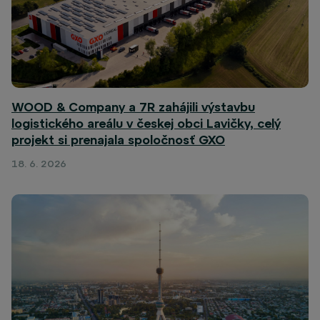
WOOD & Company a 7R zahájili výstavbu
logistického areálu v českej obci Lavičky, celý
projekt si prenajala spoločnosť GXO
18. 6. 2026