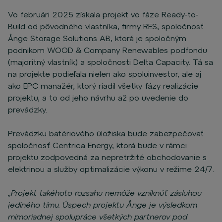
Vo februári 2025 získala projekt vo fáze Ready-to-
Build od pôvodného vlastníka, firmy RES, spoločnosť
Ånge Storage Solutions AB, ktorá je spoločným
podnikom WOOD & Company Renewables podfondu
(majoritný vlastník) a spoločnosti Delta Capacity. Tá sa
na projekte podieľala nielen ako spoluinvestor, ale aj
ako EPC manažér, ktorý riadil všetky fázy realizácie
projektu, a to od jeho návrhu až po uvedenie do
prevádzky.
Prevádzku batériového úložiska bude zabezpečovať
spoločnosť Centrica Energy, ktorá bude v rámci
projektu zodpovedná za nepretržité obchodovanie s
elektrinou a služby optimalizácie výkonu v režime 24/7.
„Projekt takéhoto rozsahu nemôže vzniknúť zásluhou
jediného tímu. Úspech projektu Ånge je výsledkom
mimoriadnej spolupráce všetkých partnerov pod