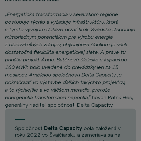
„Energetická transformácia v severskom regióne
postupuje rýchlo a vyžaduje infraštruktúru, ktorá
s týmto vývojom dokáže držať krok. Švédsko disponuje
mimoriadnym potenciálom pre výrobu energie
z obnoviteľných zdrojov, chýbajúcim článkom je však
dostatočná flexibilita energetickej siete. A práve tú
prináša projekt Ånge. Batériové úložisko s kapacitou
160 MWh bolo uvedené do prevádzky len za 15
mesiacov. Ambíciou spoločnosti Delta Capacity je
pokračovať vo výstavbe ďalších takýchto projektov,
a to rýchlejšie a vo väčšom meradle, pretože
energetická transformácia nepočká,“
hovorí Patrik Hes,
generálny riaditeľ spoločnosti Delta Capacity.
Spoločnosť
Delta Capacity
bola založená v
roku 2022 vo Švajčiarsku a zameriava sa na