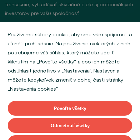
transakcie, vyhľadávať akvizičné ciele aj potenciálnych
investorov pre vašu spoločnosť.
Používame súbory cookie, aby sme vám spríjemnili a
Zásady ochrany osobných údajov
uľahčili prehliadanie. Na používanie niektorých z nich
Používanie súborov cookie
Informácie o emitentoch
potrebujeme váš súhlas, ktorý môžete udeliť
Zamestnanecký akciový program
kliknutím na „Povoľte všetky“ alebo ich môžete
Povinne zverejňované informácie
Finančná výkonnosť
odsúhlasiť jednotlivo v „Nastavenia“. Nastavenia
Regulation S, Rule 144a
MiFID Information
môžete kedykoľvek zmeniť v dolnej časti stránky
FATCA & CSR
Disclaimer
Nastavenia cookies
„Nastavenia cookies“.
Vyhlásenie o prístupnosti
Povoľte všetky
Copyright © 2026 WOOD & Company Všetky práva vyhradené. (WOOD &
Company Financial Services, a. s. je regulovaná Českou národnou bankou
Odmietnuť všetky
so sídlom Na Příkopě 28, 115 03, Praha 1, Česká republika).