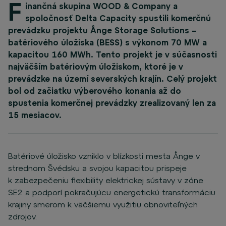
F
inančná skupina WOOD & Company a
spoločnosť Delta Capacity spustili komerčnú
prevádzku projektu Ånge Storage Solutions –
batériového úložiska (BESS) s výkonom 70 MW a
kapacitou 160 MWh. Tento projekt je v súčasnosti
najväčším batériovým úložiskom, ktoré je v
prevádzke na území severských krajín. Celý projekt
bol od začiatku výberového konania až do
spustenia komerčnej prevádzky zrealizovaný len za
15 mesiacov.
Batériové úložisko vzniklo v blízkosti mesta Ånge v
strednom Švédsku a svojou kapacitou prispeje
k zabezpečeniu flexibility elektrickej sústavy v zóne
SE2 a podporí pokračujúcu energetickú transformáciu
krajiny smerom k väčšiemu využitiu obnoviteľných
zdrojov.