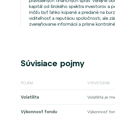
pravidelných finančných správ. Verejné o
kapitál od širokého spektra investorov a p
môžu byť ľahko kúpené a predané na burze
viditeľnosť a reputáciu spoločnosti, ale z
zverejňovanie informácií a prísne kontrol
Súvisiace pojmy
POJEM
VYSVETLENIE
Volatilita
Volatilita je 
sa môže výraz
volatilita zna
Výkonnosť fondu
Výkonnosť fon