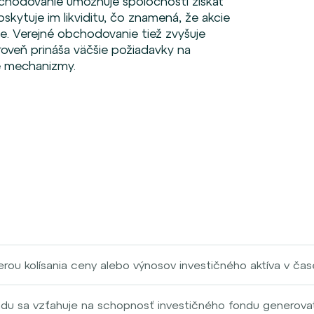
bchodovanie umožňuje spoločnosti získať
oskytuje im likviditu, čo znamená, že akcie
. Verejné obchodovanie tiež zvyšuje
ároveň prináša väčšie požiadavky na
né mechanizmy.
mierou kolísania ceny alebo výnosov investičného aktíva v ča
ne meniť v krátkom časovom období, čo naznačuje vysokú úr
mená, že cena aktíva sa pohybuje relatívne stabilne. Volati
du sa vzťahuje na schopnosť investičného fondu generovať 