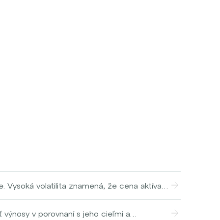
se. Vysoká volatilita znamená, že cena aktíva
oveň rizika a neistoty. Naopak, nízka
lita sa často meria pomocou štandardnej
výnosy v porovnaní s jeho cieľmi a