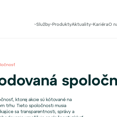
Služby
Produkty
Aktuality
Kariéra
O n
ločnosť
odovaná spoloč
nosť, ktorej akcie sú kótované na
om trhu. Tieto spoločnosti musia
kajúce sa transparentnosti, správy a