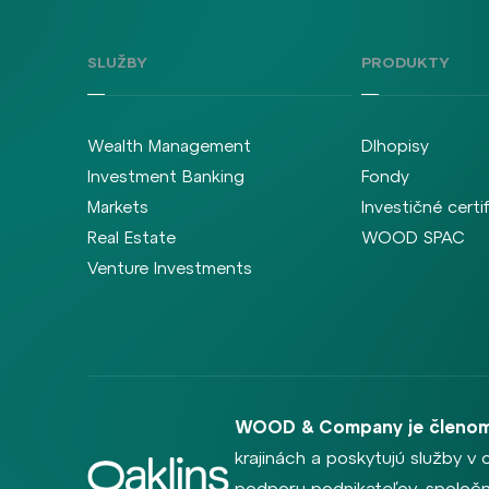
SLUŽBY
PRODUKTY
Wealth Management
Dlhopisy
Investment Banking
Fondy
Markets
Investičné certi
Real Estate
WOOD SPAC
Venture Investments
WOOD & Company je členom
krajinách a poskytujú služby v 
podporu podnikateľov, spoločno