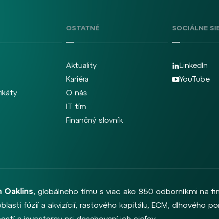
OSTATNÉ
SOCIÁLNE SI
Aktuality
LinkedIn
Kariéra
YouTube
fikáty
O nás
IT tím
Finančný slovník
 Oaklins
, globálneho tímu s viac ako 850 odborníkmi na f
oblasti fúzií a akvizícií, rastového kapitálu, ECM, dlhového
stí a investorov pri dosahovaní ich cieľov.