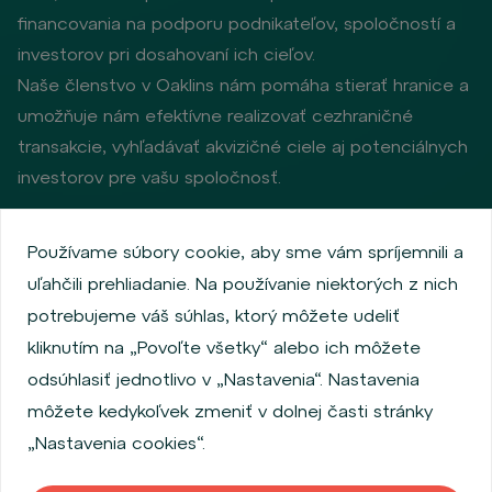
financovania na podporu podnikateľov, spoločností a
investorov pri dosahovaní ich cieľov.
Naše členstvo v Oaklins nám pomáha stierať hranice a
umožňuje nám efektívne realizovať cezhraničné
transakcie, vyhľadávať akvizičné ciele aj potenciálnych
investorov pre vašu spoločnosť.
Používame súbory cookie, aby sme vám spríjemnili a
Zásady ochrany osobných údajov
uľahčili prehliadanie. Na používanie niektorých z nich
Používanie súborov cookie
Informácie o emitentoch
potrebujeme váš súhlas, ktorý môžete udeliť
Zamestnanecký akciový program
kliknutím na „Povoľte všetky“ alebo ich môžete
Povinne zverejňované informácie
Finančná výkonnosť
odsúhlasiť jednotlivo v „Nastavenia“. Nastavenia
Regulation S, Rule 144a
MiFID Information
môžete kedykoľvek zmeniť v dolnej časti stránky
FATCA & CSR
Disclaimer
Nastavenia cookies
„Nastavenia cookies“.
Vyhlásenie o prístupnosti