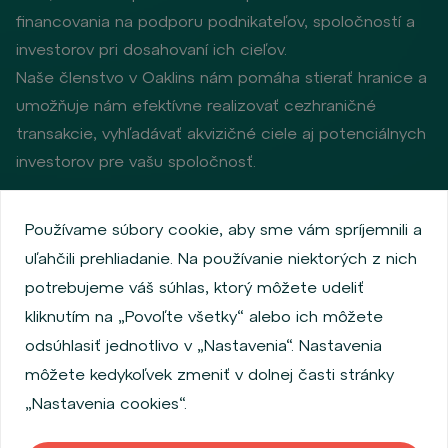
financovania na podporu podnikateľov, spoločností a
investorov pri dosahovaní ich cieľov.
Naše členstvo v Oaklins nám pomáha stierať hranice a
umožňuje nám efektívne realizovať cezhraničné
transakcie, vyhľadávať akvizičné ciele aj potenciálnych
investorov pre vašu spoločnosť.
Používame súbory cookie, aby sme vám spríjemnili a
Zásady ochrany osobných údajov
uľahčili prehliadanie. Na používanie niektorých z nich
Používanie súborov cookie
Informácie o emitentoch
potrebujeme váš súhlas, ktorý môžete udeliť
Zamestnanecký akciový program
kliknutím na „Povoľte všetky“ alebo ich môžete
Povinne zverejňované informácie
Finančná výkonnosť
odsúhlasiť jednotlivo v „Nastavenia“. Nastavenia
Regulation S, Rule 144a
MiFID Information
môžete kedykoľvek zmeniť v dolnej časti stránky
FATCA & CSR
Disclaimer
Nastavenia cookies
„Nastavenia cookies“.
Vyhlásenie o prístupnosti