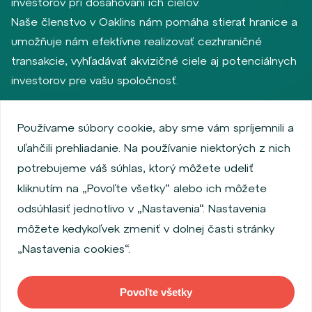
investorov pri dosahovaní ich cieľov.
Naše členstvo v Oaklins nám pomáha stierať hranice a
umožňuje nám efektívne realizovať cezhraničné
transakcie, vyhľadávať akvizičné ciele aj potenciálnych
investorov pre vašu spoločnosť.
Používame súbory cookie, aby sme vám spríjemnili a
Zásady ochrany osobných údajov
uľahčili prehliadanie. Na používanie niektorých z nich
Používanie súborov cookie
Informácie o emitentoch
potrebujeme váš súhlas, ktorý môžete udeliť
Zamestnanecký akciový program
kliknutím na „Povoľte všetky“ alebo ich môžete
Povinne zverejňované informácie
Finančná výkonnosť
odsúhlasiť jednotlivo v „Nastavenia“. Nastavenia
Regulation S, Rule 144a
MiFID Information
môžete kedykoľvek zmeniť v dolnej časti stránky
FATCA & CSR
Disclaimer
Nastavenia cookies
„Nastavenia cookies“.
Vyhlásenie o prístupnosti
Povoľte všetky
Copyright © 2026 WOOD & Company Všetky práva vyhradené. (WOOD &