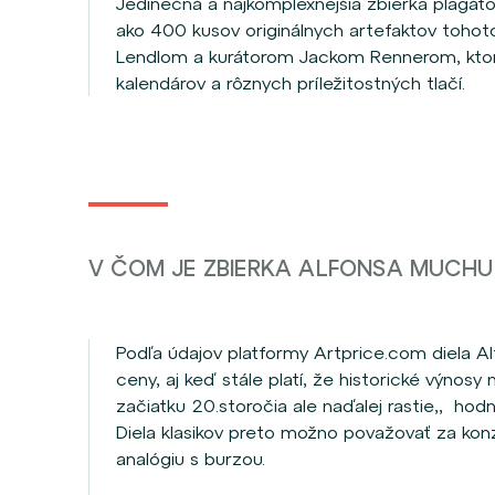
Jedinečná a najkomplexnejšia zbierka plagátov
ako 400 kusov originálnych artefaktov tohot
Lendlom a kurátorom Jackom Rennerom, ktorá
kalendárov a rôznych príležitostných tlačí.
V ČOM JE ZBIERKA ALFONSA MUCHU
Podľa údajov platformy Artprice.com diela 
ceny, aj keď stále platí, že historické výnos
začiatku 20.storočia ale naďalej rastie,, h
Diela klasikov preto možno považovať za ko
analógiu s burzou.