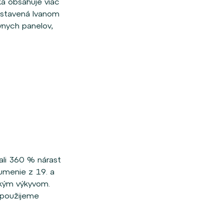
ka obsahuje viac
zostavená Ivanom
nych panelov,
ali 360 % nárast
 umenie z 19. a
ľkým výkyvom.
 použijeme