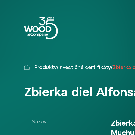
Produkty
/
Investičné certifikáty
/
Zbierka 
Zbierka diel Alfon
Názov
Zbierk
Muchu