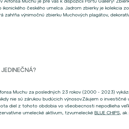
 Alfonsa Muchu je pre vás k dispozícii Portu Gallery! Zbier
o ikonického českého umelca. Jadrom zbierky je kolekcia 
 zahŕňa výnimočnú zbierku Muchových plagátov, dekoratív
 JEDINEČNÁ?
Alfonsa Muchu za posledných 23 rokov (2000 - 2023) vykáz
y nikdy nie sú zárukou budúcich výnosov.Záujem o investičné
odnota diel z tohoto obdobia vo všeobecnosti nepodlieha ve
nzervatívne umelecké aktívum, tzvumelecké
BLUE CHIPS
, ak