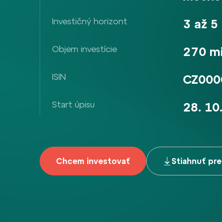
Investičný horizont
3 až 5
Objem investície
270 mi
ISIN
CZ000
Start úpisu
28. 10
Chcem investovať
Stiahnuť pr