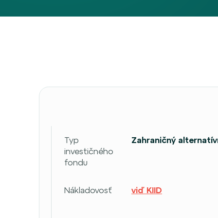
Typ
Zahraničný alternatív
investičného
fondu
Nákladovosť
viď KIID