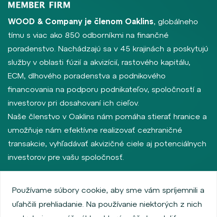
WOOD & Company je členom Oaklins
, globálneho
tímu s viac ako 850 odborníkmi na finančné
poradenstvo. Nachádzajú sa v 45 krajinách a poskytujú
služby v oblasti fúzií a akvizícií, rastového kapitálu,
ECM, dlhového poradenstva a podnikového
financovania na podporu podnikateľov, spoločností a
investorov pri dosahovaní ich cieľov.
Naše členstvo v Oaklins nám pomáha stierať hranice a
umožňuje nám efektívne realizovať cezhraničné
transakcie, vyhľadávať akvizičné ciele aj potenciálnych
investorov pre vašu spoločnosť.
Používame súbory cookie, aby sme vám spríjemnili a
Zásady ochrany osobných údajov
uľahčili prehliadanie. Na používanie niektorých z nich
Používanie súborov cookie
Informácie o emitentoch