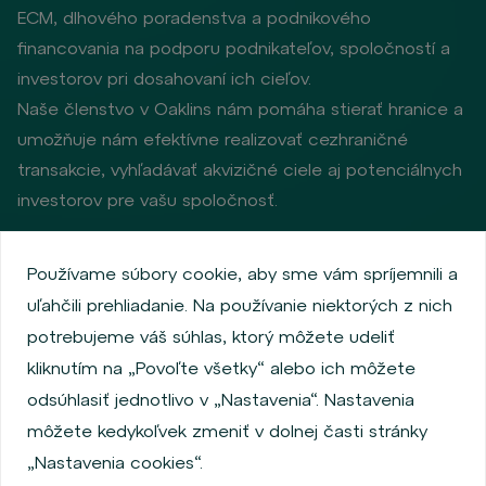
ECM, dlhového poradenstva a podnikového
financovania na podporu podnikateľov, spoločností a
investorov pri dosahovaní ich cieľov.
Naše členstvo v Oaklins nám pomáha stierať hranice a
umožňuje nám efektívne realizovať cezhraničné
transakcie, vyhľadávať akvizičné ciele aj potenciálnych
investorov pre vašu spoločnosť.
Používame súbory cookie, aby sme vám spríjemnili a
Zásady ochrany osobných údajov
uľahčili prehliadanie. Na používanie niektorých z nich
Používanie súborov cookie
Informácie o emitentoch
potrebujeme váš súhlas, ktorý môžete udeliť
Zamestnanecký akciový program
kliknutím na „Povoľte všetky“ alebo ich môžete
Povinne zverejňované informácie
Finančná výkonnosť
odsúhlasiť jednotlivo v „Nastavenia“. Nastavenia
Regulation S, Rule 144a
MiFID Information
môžete kedykoľvek zmeniť v dolnej časti stránky
FATCA & CSR
Disclaimer
Nastavenia cookies
„Nastavenia cookies“.
Vyhlásenie o prístupnosti