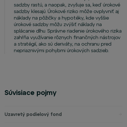
sadzby rastú, a naopak, zvyšuje sa, keď úrokové
sadzby klesajú. Úrokové riziko môže ovplyvniť aj
náklady na pôžičky a hypotéky, kde vyššie
úrokové sadzby môžu zvýšiť náklady na
splácanie dlhu. Správne riadenie úrokového rizika
zahŕňa využívanie rôznych finančných nástrojov
a stratégií, ako sú deriváty, na ochranu pred
nepriaznivými pohybmi úrokových sadzieb.
Súvisiace pojmy
Uzavretý podielový fond