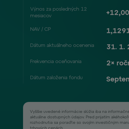
Výnos za posledných 12
+12,0
mesiacov
NAV / CP
1,129
Dátum aktuálneho ocenenia
31. 1.
Frekvencia oceňovania
2× roč
Dátum založenia fondu
Septe
Vyššie uvedené informácie slúžia iba na informačn
aktuálne dostupných údajov. Pred prijatím akéhokoľ
rozhodnutia sa poraďte so svojím investičným man
trhových cenách.