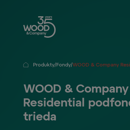
Produkty
/
Fondy
/
WOOD & Company Resid
WOOD & Company
Residential podfo
trieda