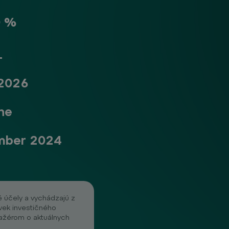
0 %
1
 2026
ne
mber 2024
é účely a vychádzajú z
vek investičného
ažérom o aktuálnych