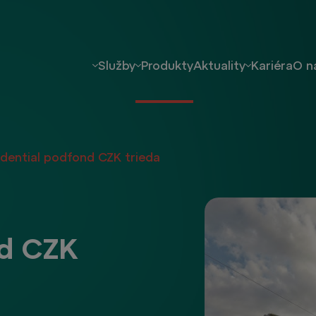
Služby
Produkty
Aktuality
Kariéra
O n
ential podfond CZK trieda
nd CZK