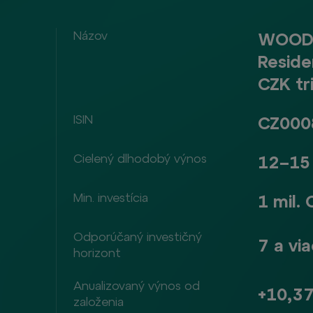
Názov
WOOD 
Reside
CZK tr
ISIN
CZ000
Cielený dlhodobý výnos
12–15 
Min. investícia
1 mil.
Odporúčaný investičný
7 a vi
horizont
Anualizovaný výnos od
+10,3
založenia