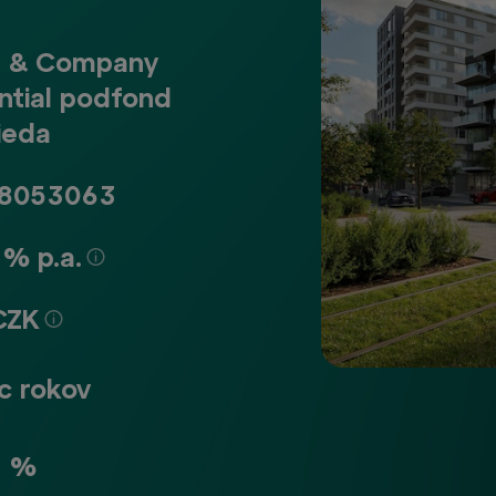
& Company
ntial podfond
ieda
8053063
% p.a.
 CZK
ac rokov
7 %