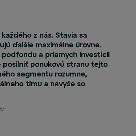
 každého z nás. Stavia sa
ujú ďalšie maximálne úrovne.
podfondu a priamych investícií
posilniť ponukovú stranu tejto
nčného segmentu rozumne,
nálneho tímu a navyše so
ny