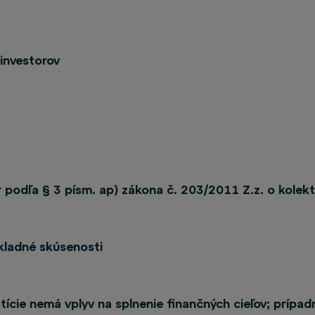
 investorov
r podľa § 3 písm. ap) zákona č. 203/2011 Z.z. o kolek
ákladné skúsenosti
tície nemá vplyv na splnenie finančných cieľov; prípa